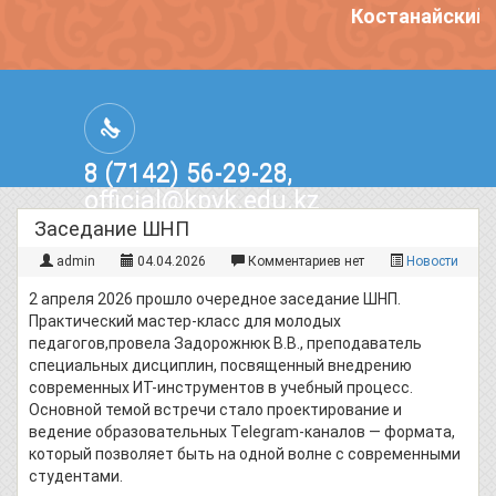
Костанайский 
8 (7142) 56-29-28,
official@kpvk.edu.kz
г.Костанай, Проспект Кобыланды
Заседание ШНП
Батыра, 3
admin
04.04.2026
Комментариев нет
Новости
2 апреля 2026 прошло очередное заседание ШНП.
Практический мастер-класс для молодых
педагогов,провела Задорожнюк В.В., преподаватель
специальных дисциплин, посвященный внедрению
современных ИТ-инструментов в учебный процесс.
Основной темой встречи стало проектирование и
ведение образовательных Telegram-каналов — формата,
который позволяет быть на одной волне с современными
студентами.