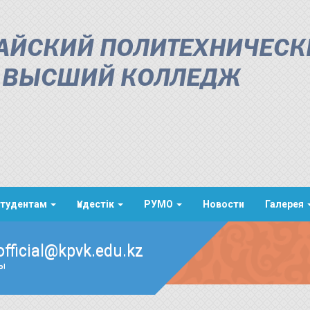
АЙСКИЙ ПОЛИТЕХНИЧЕСК
ВЫСШИЙ КОЛЛЕДЖ
тудентам
Үндестік
РУМО
Новости
Галерея
official@kpvk.edu.kz
ды