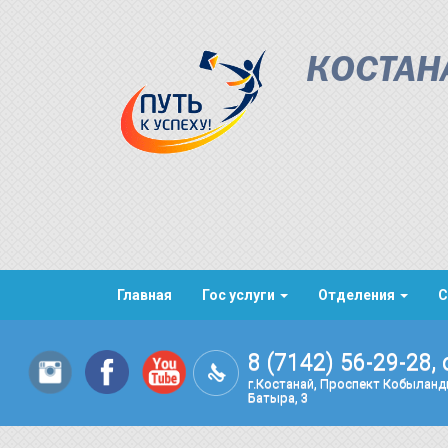
КОСТАН
Главная
Гос услуги
Отделения
С
8 (7142) 56-29-28, 
г.Костанай, Проспект Кобылан
Батыра, 3