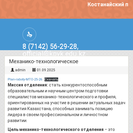
Костанайский пол
8 (7142) 56-29-28,
official@kpvk.edu.kz
г.Костанай, Проспект Кобыланды
Механико-технологическое
Батыра, 3
admin
01.09.2025
Plan-raboty-MTO-25-26
Скачать
Миссия отделения:
стать конкурентоспособным
образовательным и научным центром подготовки
специалистов механико-технологического и профиля,
ориентированных на участие в решении актуальных задач
развития Казахстана, способных занимать позицию
лидера в своем профессиональном и личностном
развитии.
Цель механико-технологического отделения
– это