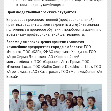
к производству комбикормов.
Производственная практика студентов
В процессе производственной (профессиональной)
практики студент должен закрепить и углубить знания,
полученные в процессе обучения, приобрести умения по
всем видам профессиональной деятельности.
Базами для прохождения практик являются
крупнейшие предприятия города и области:
ТОО
«Иволга», ТОО «КЗП», КФ АО «Агромаш Холдинг», ТОО
«Агро Фирма Диевская», АО «Костанайский
мелькомбинат», ТОО «Сарыарка Авто Пром», ТОО
«Рiоnееr- Luxs», ТОО «Ваltic Соntrоl Каzаkhstаn Ltd», ТОО
«Агротехмаш» , АО «Казагрэкс» , ТОО «Мелькомбинат «Ак
Бидай».