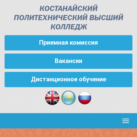
КОСТАНАЙСКИЙ
ПОЛИТЕХНИЧЕСКИЙ ВЫСШИЙ
КОЛЛЕДЖ
Приемная комиссия
Вакансии
Дистанционное обучение
Кноп
пере