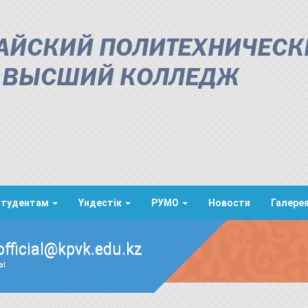
АЙСКИЙ ПОЛИТЕХНИЧЕСК
ВЫСШИЙ КОЛЛЕДЖ
Студентам
Үндестік
РУМО
Новости
Галере
official@kpvk.edu.kz
ды