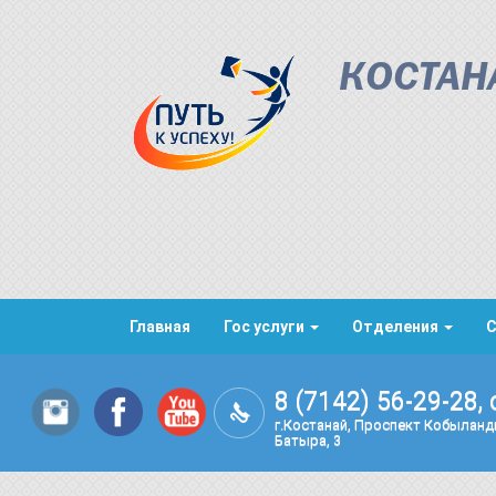
КОСТАН
Главная
Гос услуги
Отделения
8 (7142) 56-29-28, 
г.Костанай, Проспект Кобылан
Батыра, 3