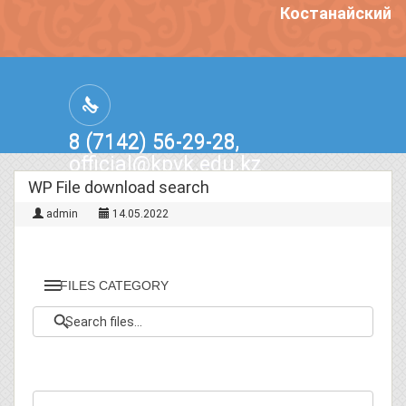
Костанайский п
8 (7142) 56-29-28,
official@kpvk.edu.kz
г.Костанай, Проспект Кобыланды
WP File download search
Батыра, 3
admin
14.05.2022
FILES CATEGORY