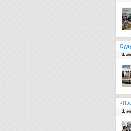
Буд
ad
«Пр
ad