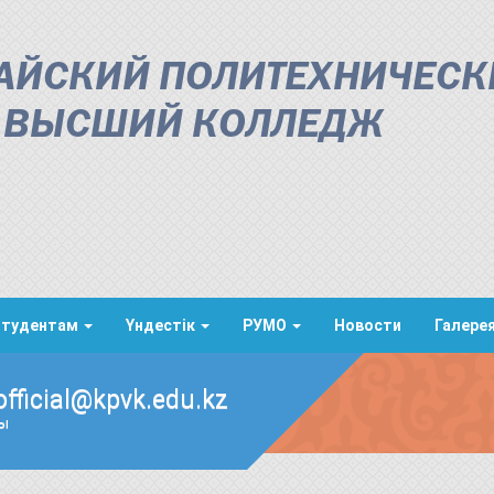
АЙСКИЙ ПОЛИТЕХНИЧЕСК
ВЫСШИЙ КОЛЛЕДЖ
Студентам
Үндестік
РУМО
Новости
Галере
official@kpvk.edu.kz
ды