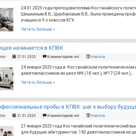
24.01.2025 года преподавателями Костанайского поли
Шишкиным В.В., Щербаковым В.В., была проведена про
учащихся 9-х классов КГУ…
Читать больше »
ущее начинается в КПВК
min
27.01.2025
Комментариев нет
Новости
24 января 2025 года в Костанайском политехническо
девятиклассников из школ №6 (18 чел ), №17 (24 чел.),…
Читать больше »
офессиональные пробы в КПВК: шаг к выбору будущ
min
21.01.2025
Комментариев нет
Новости
21 января 2025 года Костанайский политехнический в
для будущих абитуриентов. 142 девятиклассников из шк