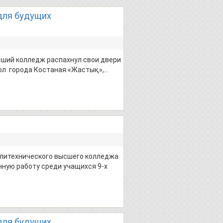
для будущих
сший колледж распахнул свои двери
кол города Костаная «Жастық»,…
олитехнического высшего колледжа
нную работу среди учащихся 9-х
для будущих