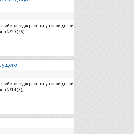
ысший колледж распахнул свои двери
ол №29 (25),…
дущего
ысший колледж распахнул свои двери
ол №14 (8),…