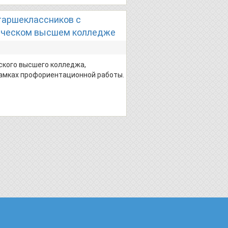
таршеклассников с
ическом высшем колледже
ского высшего колледжа,
 рамках профориентационной работы.