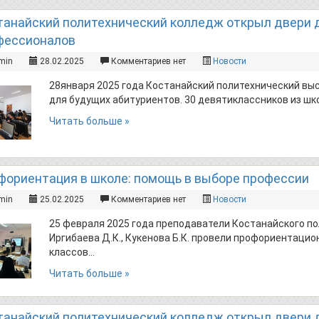
танайский политехнический колледж открыл двери 
фессионалов
min
28.02.2025
Комментариев нет
Новости
28января 2025 года Костанайский политехнический вы
для будущих абитуриентов. 30 девятиклассников из ш
Читать больше »
фориентация в школе: помощь в выборе профессии
min
25.02.2025
Комментариев нет
Новости
25 февраля 2025 года преподаватели Костанайского п
Иргибаева Д.К., Кукенова Б.К. провели профориентацио
классов…
Читать больше »
танайский политехнический колледж открыл двери 