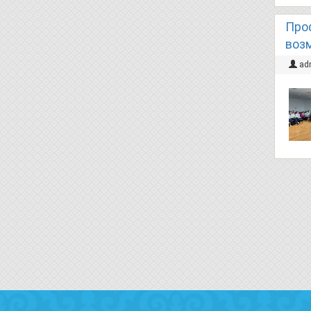
Про
воз
ad