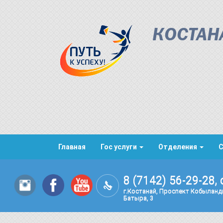
КОСТАН
Главная
Гос услуги
Отделения
8 (7142) 56-29-28, 
г.Костанай, Проспект Кобылан
Батыра, 3