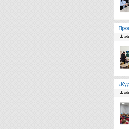
Про
ad
«Куд
ad