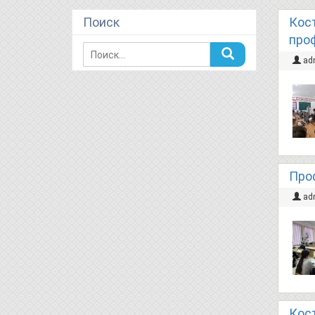
Поиск
Кос
про
ad
Про
ad
Кос