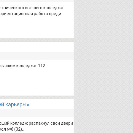
технического высшего колледжа:
фориентационная работа среди
м высшем колледже 112
ей карьеры»
ысший колледж распахнул свои двери
ол №6 (32),…