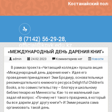
Костанайский полит
8 (7142) 56-29-28,
official@kpvk.edu.kz
г.Костанай, Проспект Кобыланды
«МЕЖДУНАРОДНЫЙ ДЕНЬ ДАРЕНИЯ КНИГ»
Батыра, 3
admin
24.02.2023
Комментариев нет
Новости
В рамках проекта «Читающий колледж» прошла акция
«Международный день дарения книг». Идея его
проведения принадлежит Эми Бродмур, основательнице
рекомендательного книжного ресурса Delightful Children’s
Books, а по совместительству – блогеру и школьному
библиотекарю из Миннесоты. Как-то ее маленький сын
задал ей вопрос: «Почему нет такого праздника, в который
бы все дарили друг другу книги?» И Эмми решила сама
организовать такой день.