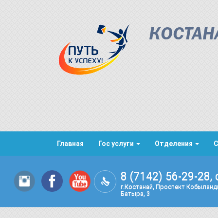
КОСТАН
Главная
Гос услуги
Отделения
8 (7142) 56-29-28, 
г.Костанай, Проспект Кобылан
Батыра, 3