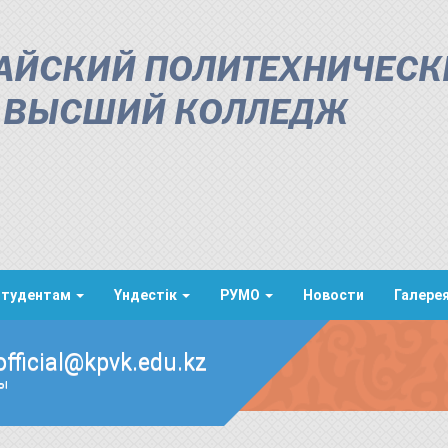
АЙСКИЙ ПОЛИТЕХНИЧЕСК
ВЫСШИЙ КОЛЛЕДЖ
Студентам
Үндестік
РУМО
Новости
Галере
official@kpvk.edu.kz
ды