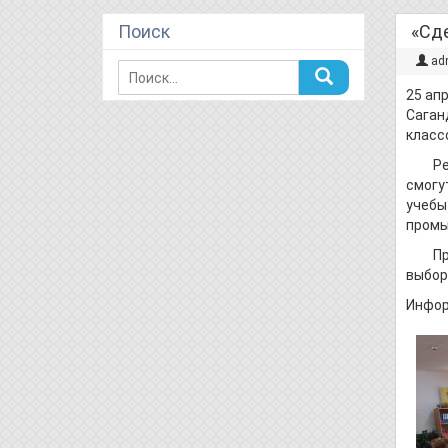
Поиск
«Сд
ad
25 ап
Саган
класс
Ребят
смогу
учебы
промы
Профо
выбор
Инфор