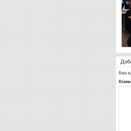
Доб
Ваш а
Комм