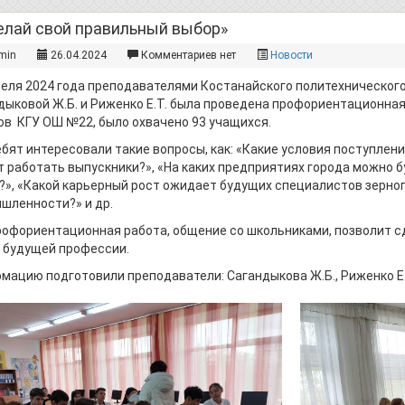
елай свой правильный выбор»
min
26.04.2024
Комментариев нет
Новости
реля 2024 года преподавателями Костанайского политехническог
дыковой Ж.Б. и Риженко Е.Т. была проведена профориентационна
ов КГУ ОШ №22, было охвачено 93 учащихся.
 интересовали такие вопросы, как: «Какие условия поступления
т работать выпускники?», «На каких предприятиях города можно б
?», «Какой карьерный рост ожидает будущих специалистов зер
шленности?» и др.
риентационная работа, общение со школьниками, позволит сд
 будущей профессии.
мацию подготовили преподаватели: Сагандыкова Ж.Б., Риженко Е.