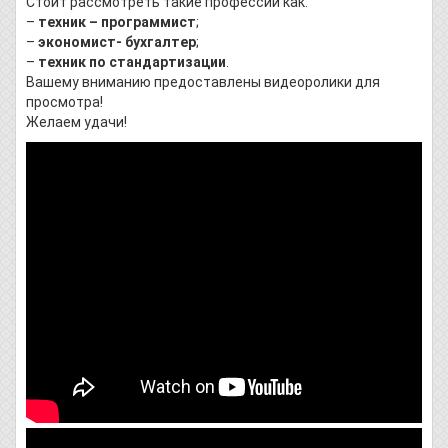
Стоит рассмотреть такие профессии как:
–
техник – программист
;
–
экономист- бухгалтер
;
–
техник по стандартизации
.
Вашему вниманию предоставлены видеоролики для
просмотра!
Желаем удачи!