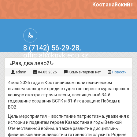
Костанайский по
8 (7142) 56-29-28,
official@kpvk.edu.kz
г.Костанай, Проспект Кобыланды
«Раз, два левой!»
Батыра, 3
admin
04.05.2026
Комментариев нет
Новости
4 мая 2026 года в Костанайском политехническом
высшем колледже среди студентов первого курса прошёл
конкурс смотра строя и песни, посвящённый 34-й
годовщине создания ВСРК и 81-й годовщине Победы в
ВОВ.
Цель мероприятия – воспитание патриотизма, уважения к
истории и подвигам героев Казахстана в годы Великой
Отечественной войны, а также развитие дисциплины,
физической выносливости и готовности служить Родине.