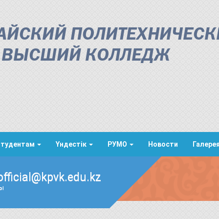
АЙСКИЙ ПОЛИТЕХНИЧЕСК
ВЫСШИЙ КОЛЛЕДЖ
Студентам
Үндестік
РУМО
Новости
Галере
official@kpvk.edu.kz
ды