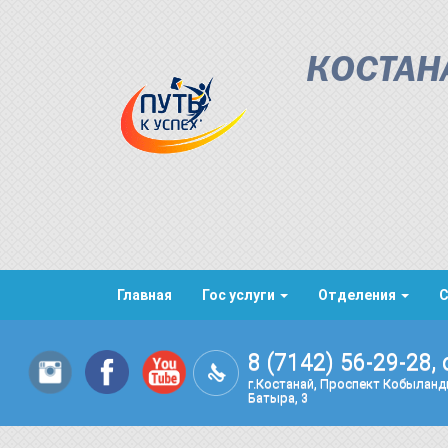
КОСТАН
Главная
Гос услуги
Отделения
8 (7142) 56-29-28, 
г.Костанай, Проспект Кобылан
Батыра, 3