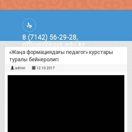
8 (7142) 56-29-28,
official@kpvk.edu.kz
г.Костанай, Проспект Кобыланды
«Жаңа формациядағы педагог» курстары
Батыра, 3
туралы бейнеролигі
admin
12.10.2017