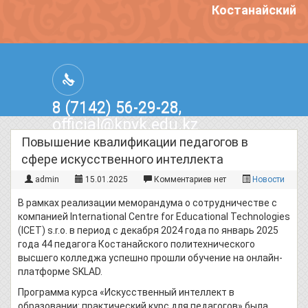
Костанайский по
8 (7142) 56-29-28,
official@kpvk.edu.kz
г.Костанай, Проспект Кобыланды
Повышение квалификации педагогов в
Батыра, 3
сфере искусственного интеллекта
admin
15.01.2025
Комментариев нет
Новости
В рамках реализации меморандума о сотрудничестве с
компанией International Centre for Educational Technologies
(ICET) s.r.o. в период с декабря 2024 года по январь 2025
года 44 педагога Костанайского политехнического
высшего колледжа успешно прошли обучение на онлайн-
платформе SKLAD.
Программа курса «Искусственный интеллект в
образовании: практический курс для педагогов» была