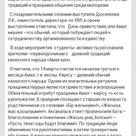
традиций и праздника общения среди молодежи.
С поздравительными словами выступила Дюсекеева
Л.К., заместитель директора по УВР, в своем
выступлении отметила, что День приветствия, или Амал
мереке –это обычай, который побуждает людей к
сотрудничеству, организованности и единству.
В ходе мероприятия студенты- активисты рассказали
зрителям –первокурсникам о древней традиций
казахского народа «Амал күні».
Отметили, что 14 марта считается началом третьего
месяца Амал, т.е. весны. Көрісу – древний обычай
казахского народа. Одним из значительных ритуалов
праздника Наурыз является приветствие и всепрощение.
Обязательный атрибут праздника Амал – көрісу, то есть
рукопожатие. В праздник посещают старших по возрасту
родственников со словами: «Бір жасыңмен!», «Жасыңа
жас қосылуымен!». Аксакалы в ответ произносили бата –
благословение и пожелание «Жасың ұзақ болсын!» –
«Пусть твои годы будут благими!». По традиции люди
обмениваются рукопожатиями, а затем троекратным
объятием. У женщин принято прикасаться друг к другу