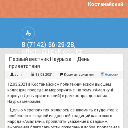
Костанайский по
8 (7142) 56-29-28,
official@kpvk.edu.kz
г.Костанай, Проспект Кобыланды
Первый вестник Наурыза – День
Батыра, 3
приветствия
admin
13.03.2021
Комментариев нет
Новости
12.03.2021 в Костанайском политехническом высшем
колледже проведено мероприятие на тему «Амал күні-
көрісу» (День приветствий) в рамках празднования
Наурыз мейрамы.
Целью мероприятия являлось ознакомить студентов с
особенностью одной из древней традиций казахского
народа «Амал күні», проявлять уважение к старшим,
выражения благодарности, пожелания добра, пропаганда