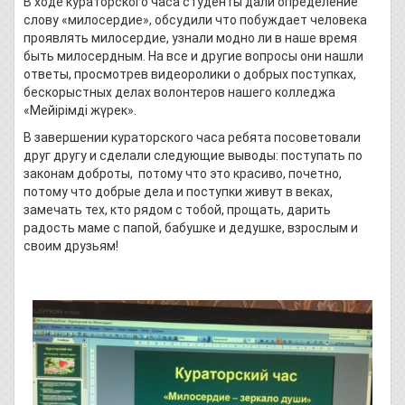
В ходе кураторского часа студенты дали определение
слову «милосердие», обсудили что побуждает человека
проявлять милосердие, узнали модно ли в наше время
быть милосердным. На все и другие вопросы они нашли
ответы, просмотрев видеоролики о добрых поступках,
бескорыстных делах волонтеров нашего колледжа
«Мейірімді жүрек».
В завершении кураторского часа ребята посоветовали
друг другу и сделали следующие выводы: поступать по
законам доброты, потому что это красиво, почетно,
потому что добрые дела и поступки живут в веках,
замечать тех, кто рядом с тобой, прощать, дарить
радость маме с папой, бабушке и дедушке, взрослым и
своим друзьям!