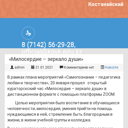
Костанайский п
8 (7142) 56-29-28,
official@kpvk.edu.kz
г.Костанай, Проспект Кобыланды
«Милосердие – зеркало души»
Батыра, 3
admin
21.01.2021
Комментариев нет
Новости
В рамках плана мероприятий «Самопознание – педагогика
любви и творчества», 20 января прошел открытый
кураторскский час «Милосердие – зеркало души» в
дистанционном формате с помощью платформы ZOOM.
Целью мероприятия было воспитание в обучающихся
человечности, милосердия, умения прийти на помощь
нуждающимся в ней, стремление быть благородным в
жизни, в жизни учебной группы и колледжа.