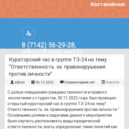
Костанайский п
8 (7142) 56-29-28,
official@kpvk.edu.kz
г.Костанай, Проспект Кобыланды
Кураторский час в группе ТЗ-24 на тему
Батыра, 3
“Ответственность за правонарушения
против личности”
admin
06.12.2022
Комментариев нет
Новости
С целью повышения гражданственности и правого
воспитания у студентов, 30.11.2022 года был проведен
открытый кураторский час в группе ТЗ-24 на тему”
Ответственность за правонарушения против личности “.
Основными целями и задачами данного мероприятия
было научить распознавать виды юридической
ответственности, знать определение таких понятий как: