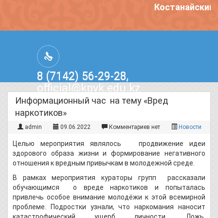
Костанайский 
8 (7142) 56-29-28,
official@kpvk.edu.kz
г.Костанай, Проспект Кобыланды
Информационный час на тему «Вред
Батыра, 3
наркотиков»
admin
09.06.2022
Комментариев нет
Новости
Целью мероприятия являлось продвижение идеи
здорового образа жизни и формирование негативного
отношения к вредным привычкам в молодежной среде.
В рамках мероприятия кураторы групп рассказали
обучающимся о вреде наркотиков и попыталась
привлечь особое внимание молодёжи к этой всемирной
проблеме. Подростки узнали, что наркомания наносит
катастрофический ущерб личности. Ложь,