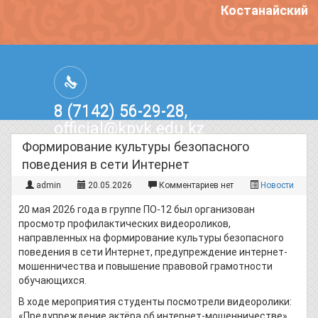
Костанайский п
8 (7142) 56-29-28,
official@kpvk.edu.kz
г.Костанай, Проспект Кобыланды
Формирование культуры безопасного
Батыра, 3
поведения в сети Интернет
admin
20.05.2026
Комментариев нет
Новости
20 мая 2026 года в группе ПО-12 был организован
просмотр профилактических видеороликов,
направленных на формирование культуры безопасного
поведения в сети Интернет, предупреждение интернет-
мошенничества и повышение правовой грамотности
обучающихся.
В ходе мероприятия студенты посмотрели видеоролики:
«Предупреждение актёра об интернет-мошенничестве»,