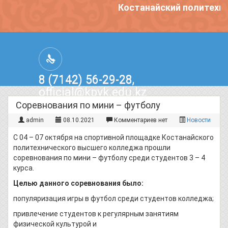
Костанайский политехни
8 (7142) 56-29-28,
official@kpvk.edu.kz
г.Костанай, Проспект Кобыланды
Cоревнования по мини – футболу
Батыра, 3
admin
08.10.2021
Комментариев нет
Новости
С 04 – 07 октября на спортивной площадке Костанайского
политехнического высшего колледжа прошли
соревнования по мини – футболу среди студентов 3 – 4
курса.
Целью данного соревнования было:
популяризация игры в футбол среди студентов колледжа;
привлечение студентов к регулярным занятиям
физической культурой и