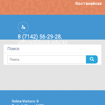
Костанайский 
8 (7142) 56-29-28,
official@kpvk.edu.kz
г.Костанай, Проспект Кобыланды
Поиск
Батыра, 3
Online Visitors:
0