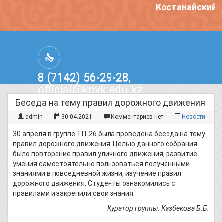
Костанайский п
8 (7142) 56-29-28,
official@kpvk.edu.kz
г.Костанай, Проспект Кобыланды
Беседа на тему правил дорожного движения
Батыра, 3
admin
30.04.2021
Комментариев нет
Новости
30 апреля в группе ТП-26 была проведена беседа на тему
правил дорожного движения. Целью данного собрания
было повторение правил уличного движения, развитие
умения самостоятельно пользоваться полученными
знаниями в повседневной жизни, изучение правил
дорожного движения. Студенты ознакомились с
правилами и закрепили свои знания.
Куратор группы: Казбекова Б.Б.