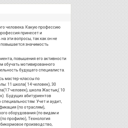
ого человека. Какую профессию
профессия принесет и
а эти вопросы, так как он не
о повышается значимость
иента, повышения его активности
ем обучать мотивированного
ельность будущего специалиста.
сь мастер-классы по
: 11 школа( 14 человек), 30
ла(17 человек), школа Жастық( 10
век). Будущих абитуриентов
 специальностям: Учет и аудит,
фикация (по отраслям),
ого оборудования (по видам и
(по профилю), Технология
мбикормовое производство,