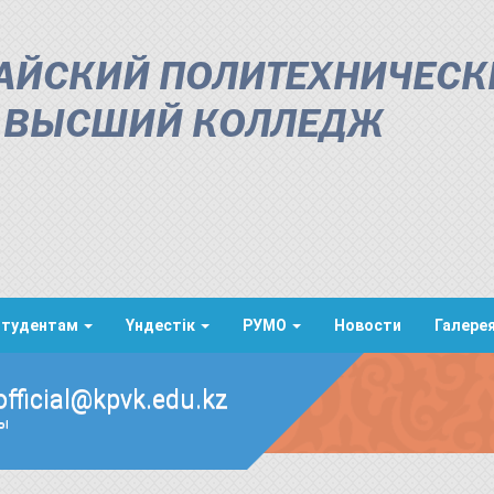
АЙСКИЙ ПОЛИТЕХНИЧЕСК
ВЫСШИЙ КОЛЛЕДЖ
Студентам
Үндестік
РУМО
Новости
Галере
official@kpvk.edu.kz
ды