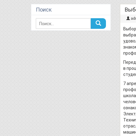
Поиск
Выб
ad
Выбор
выбра
удово
знако
профо
Перед
в про
студе
7 апр
профо
школа
челове
ознак
Элект
Техни
отрас
машин