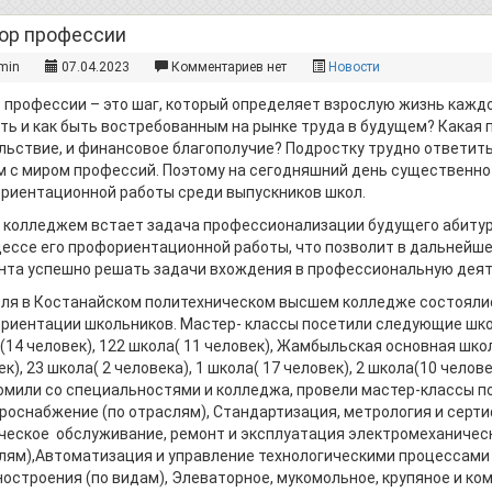
ор профессии
min
07.04.2023
Комментариев нет
Новости
 профессии – это шаг, который определяет взрослую жизнь кажд
ть и как быть востребованным на рынке труда в будущем? Какая 
льствие, и финансовое благополучие? Подростку трудно ответить н
м с миром профессий. Поэтому на сегодняшний день существенн
риентационной работы среди выпускников школ.
 колледжем встает задача профессионализации будущего абитур
цессе его профориентационной работы, что позволит в дальнейш
нта успешно решать задачи вхождения в профессиональную деят
еля в Костанайском политехническом высшем колледже состояли
риентации школьников. Мастер- классы посетили следующие школы
(14 человек), 122 школа( 11 человек), Жамбыльская основная шко
к), 23 школа( 2 человека), 1 школа( 17 человек), 2 школа(10 чело
омили со специальностями и колледжа, провели мастер-классы по
роснабжение (по отраслям), Стандартизация, метрология и серти
ческое обслуживание, ремонт и эксплуатация электромеханическ
лям),Автоматизация и управление технологическими процессами 
остроения (по видам), Элеваторное, мукомольное, крупяное и ко