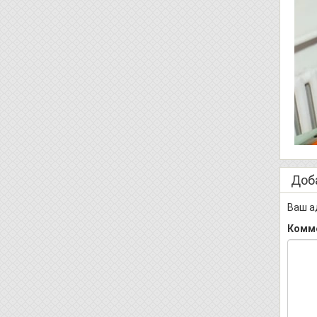
Доб
Ваш а
Комм