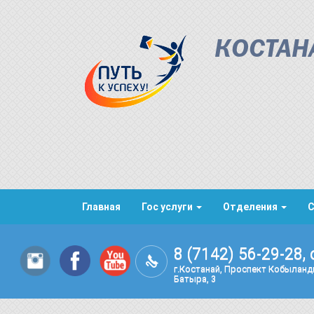
КОСТАН
Главная
Гос услуги
Отделения
8 (7142) 56-29-28, 
г.Костанай, Проспект Кобылан
Батыра, 3