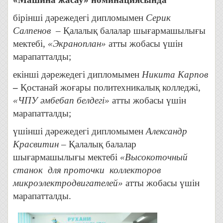
бірінші дәрежедегі дипломымен
Серик
Салпенов
– Қалалық балалар шығармашылығы
мектебі,
«Экраноплан»
атты жобасы үшін
марапатталды;
екінші дәрежедегі дипломымен
Никита Карпов
–
Қостанай жоғары политехникалық колледжі,
«ЧПУ әмбебап белдегі»
атты жобасы үшін
марапатталды;
үшінші дәрежедегі дипломымен
Александр
Красвитин
– Қалалық балалар
шығармашылығы мектебі
«Высокоточный
станок для проточки коллекторов
микроэлектродвигателей»
атты жобасы үшін
марапатталды.