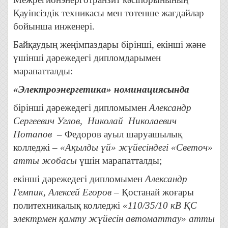
Қауіпсіздік техникасы мен төтенше жағдайлар
бойынша инженері.
Байқаудың жеңімпаздары бірінші, екінші және
үшінші дәрежедегі дипломдарымен
марапатталды:
«Электроэнергетика» номинациясында
бірінші дәрежедегі дипломымен
Александр
Сергеевич Углов, Николай Николаевич
Потапов
–
Федоров ауыл шаруашылық
колледжі –
«Ақылды үй» жүйесіндегі «Светоч»
атты жобасы
үшін марапатталды;
екінші дәрежедегі дипломымен
Александр
Гемпик, Алексей Егоров
– Қостанай жоғары
политехникалық колледжі
«
110/35/10 кВ ҚС
электрмен қамту жүйесін автоматтау
» атты