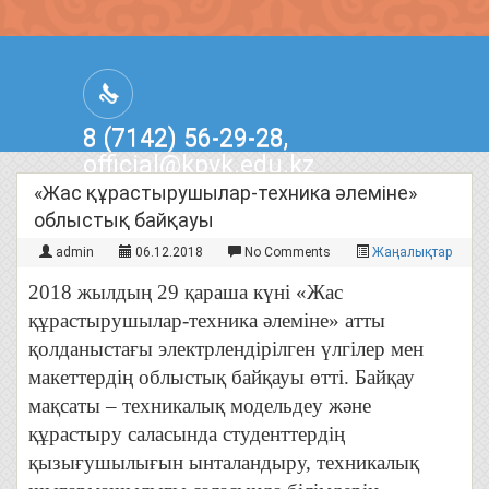
8 (7142) 56-29-28,
official@kpvk.edu.kz
г.Костанай, Проспект Кобыланды
«Жас құрастырушылар-техника әлеміне»
Батыра, 3
облыстық байқауы
admin
06.12.2018
No Comments
Жаңалықтар
2018 жылдың 29 қараша күні «Жас
құрастырушылар-техника әлеміне» атты
қолданыстағы электрлендірілген үлгілер мен
макеттердің облыстық байқауы өтті. Байқау
мақсаты – техникалық модельдеу және
құрастыру саласында студенттердің
қызығушылығын ынталандыру, техникалық