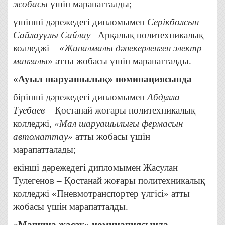
жобасы
үшін марапатталды;
үшінші дәрежедегі дипломымен
Серікболсын
Сайлауұлы Сайлау
– Арқалық политехникалық
колледжі –
«Жиналмалы дәнекерленген электр
мангалы»
атты жобасы үшін марапатталды.
«Ауыл шаруашылық» номинациясында
бірінші дәрежедегі дипломымен
Абдулла
Туебаев
– Қостанай жоғары политехникалық
колледжі,
«Мал шаруашылығы фермасын
автоматтау»
атты жобасы үшін
марапатталады;
екінші дәрежедегі дипломымен Жасулан
Тулегенов – Қостанай жоғары политехникалық
колледжі «Пневмотранспортер үлгісі» атты
жобасы үшін марапатталды.
«Машина жасау» номинациясында