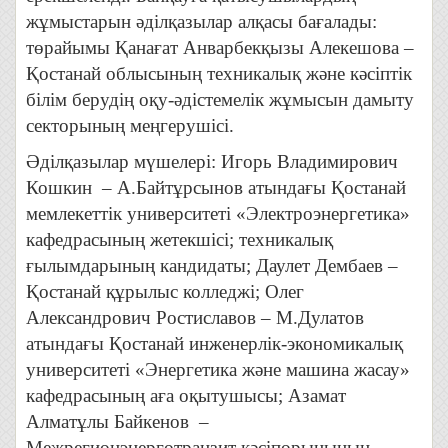
жұмыстарын әділқазылар алқасы бағалады:
төрайымы Қанағат Анварбекқызы Алекешова –
Қостанай облысының техникалық және кәсіптік
білім берудің оқу-әдістемелік жұмысын дамыту
секторының меңгерушісі.
Әділқазылар мүшелері: Игорь Владимирович
Кошкин – А.Байтұрсынов атындағы Қостанай
мемлекеттік университеті «Электроэнергетика»
кафедрасының жетекшісі; техникалық
ғылымдарының кандидаты; Даулет Дембаев –
Қостанай құрылыс колледжі; Олег
Александрович Ростиславов – М.Дулатов
атындағы Қостанай инженерлік-экономикалық
университеті «Энергетика және машина жасау»
кафедрасының аға оқытушысы; Азамат
Алматұлы Байкенов –
Межрегионэнерготранзит кәсіпорынының