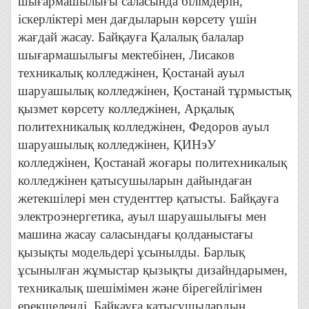
шығармашылығы саласында білімдерін,
іскерліктері мен дағдыларын көрсету үшін
жағдай жасау. Байқауға Қалалық балалар
шығармашылығы мектебінен, Лисаков
техникалық колледжінен, Қостанай ауыл
шаруашылық колледжінен, Қостанай тұрмыстық
қызмет көрсету колледжінен, Арқалық
политехникалық колледжінен, Федоров ауыл
шаруашылық колледжінен, ҚИНэУ
колледжінен, Қостанай жоғары политехникалық
колледжінен қатысушыларын дайындаған
жетекшілері мен студенттер қатысты. Байқауға
электроэнергетика, ауыл шаруашылығы мен
машина жасау саласындағы қолданыстағы
қызықты модельдері ұсынылды. Барлық
ұсынылған жұмыстар қызықты дизайндарымен,
техникалық шешімімен және бірегейлігімен
ерекшеленді. Байқауға қатысушылардың