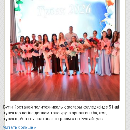
Бүгін Қостанай политехникалық жоғары колледжінде 51-ші
түлектер легіне диплом тапсыруға арналған «Ақ жол,
түлектер!» атты салтанатты рәсім өтті. Бұл айтулы…
Читать больше »