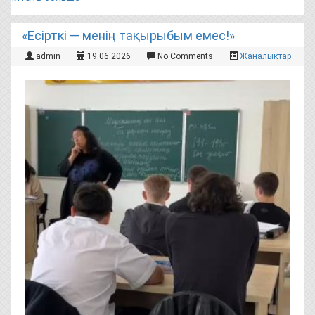
«Есірткі — менің тақырыбым емес!»
admin
19.06.2026
No Comments
Жаңалықтар