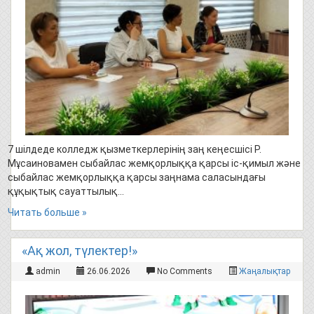
7 шілдеде колледж қызметкерлерінің заң кеңесшісі Р.
Мұсаиновамен сыбайлас жемқорлыққа қарсы іс-қимыл және
сыбайлас жемқорлыққа қарсы заңнама саласындағы
құқықтық сауаттылық…
Читать больше »
«Ақ жол, түлектер!»
admin
26.06.2026
No Comments
Жаңалықтар