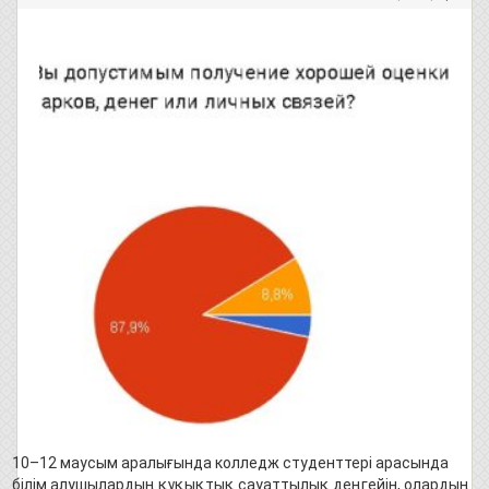
10–12 маусым аралығында колледж студенттері арасында
білім алушылардың құқықтық сауаттылық деңгейін, олардың