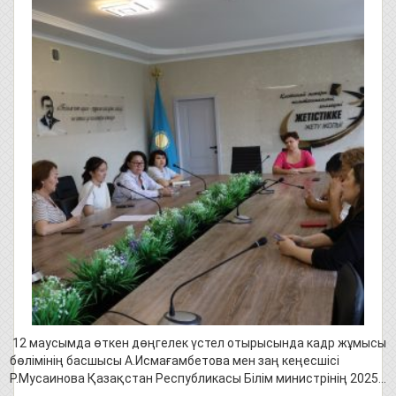
12 маусымда өткен дөңгелек үстел отырысында кадр жұмысы
бөлімінің басшысы А.Исмағамбетова мен заң кеңесшісі
Р.Мусаинова Қазақстан Республикасы Білім министрінің 2025…