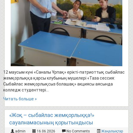
12 маусым күні «Саналы Ұрпақ» ерікті-патриоттық сыбайлас
жемқорлыққа қарсы клубының мүшелері «Таза сессия:
Сыбайлас жемқорлықсыз болашақ» акциясы аясында
колледж студенттері…
Читать больше »
«Жоқ – сыбайлас жемқорлыққа!»
сауалнамасының қорытындысы
admin
16.06.2026
No Comments
Жаңалықтар