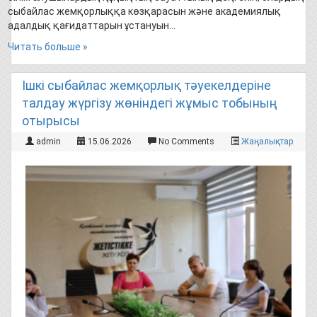
сыбайлас жемқорлыққа көзқарасын және академиялық
адалдық қағидаттарын ұстануын…
Читать больше »
Ішкі сыбайлас жемқорлық тәуекелдеріне
талдау жүргізу жөніндегі жұмыс тобының
отырысы
admin
15.06.2026
No Comments
Жаңалықтар