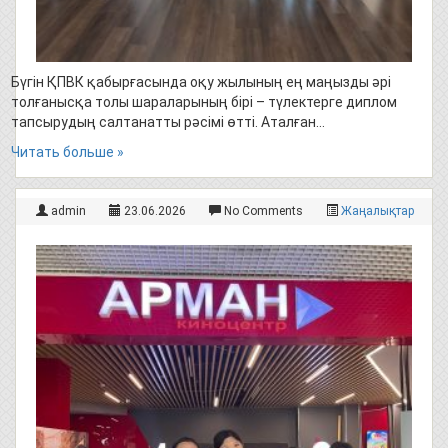
Бүгін ҚПВК қабырғасында оқу жылының ең маңызды әрі
толғанысқа толы шараларының бірі – түлектерге диплом
тапсырудың салтанатты рәсімі өтті. Аталған…
Читать больше »
admin
23.06.2026
No Comments
Жаңалықтар