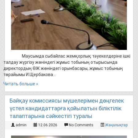
Маусымда сыбайлас жемқорлық тәуекелдеріне ішкі
талдау жүргізу жөніндегі жұмыс тобының отырысында
директордың ӨЖ жөніндегі орынбасары, жұмыс тобының
төрайымы И.Щербакова…
Читать больше »
Байқау комиссиясы мүшелерімен дөңгелек
үстел кандидаттарға қойылатын біліктілік
талаптарына сәйкестігі туралы
admin
12.06.2026
No Comments
Жаңалықтар