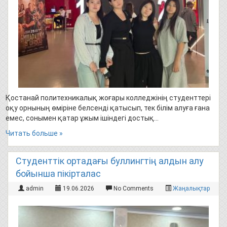
Қостанай политехникалық жоғары колледжінің студенттері
оқу орнының өміріне белсенді қатысып, тек білім алуға ғана
емес, сонымен қатар ұжым ішіндегі достық…
Читать больше »
Студенттік ортадағы буллингтің алдын алу
бойынша пікірталас
admin
19.06.2026
No Comments
Жаңалықтар