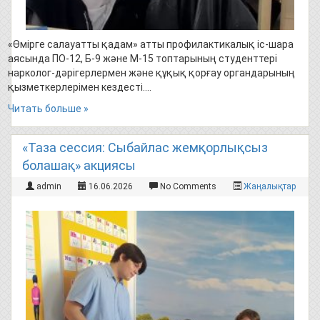
«Өмірге салауатты қадам» атты профилактикалық іс-шара
аясында ПО-12, Б-9 және М-15 топтарының студенттері
нарколог-дәрігерлермен және құқық қорғау органдарының
қызметкерлерімен кездесті….
Читать больше »
«Таза сессия: Сыбайлас жемқорлықсыз
болашақ» акциясы
admin
16.06.2026
No Comments
Жаңалықтар