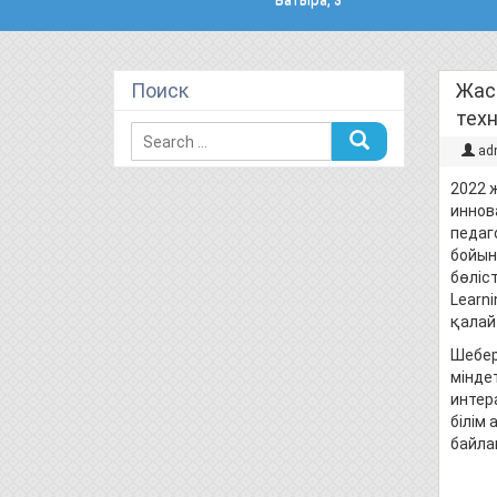
Поиск
Жас 
тех
ad
2022 
иннов
педаг
бойын
бөліс
Learn
қалай
Шебер
мінде
интер
білім 
байла