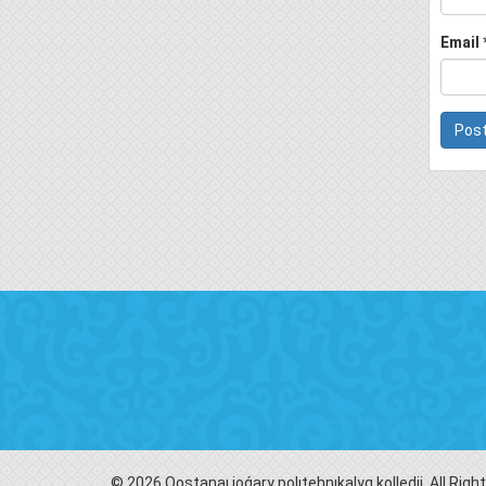
Email
© 2026 Qostanaı joǵary polıtehnıkalyq kolledjі. All Rig