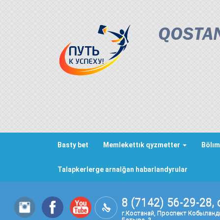
QOSTAN
Basty bet
Memlekettık qyzmetter
Bölım
Talapkerlerge arnalğan habarlandyrular
8 (7142) 56-29-28, 
г.Костанай, Проспект Кобылан
Батыра, 3