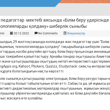
педагогтар мектебі аясында «Білім беру үдерісінд
нологияларды қолдану» шеберлік сыныбы
min
30.12.2022
No Comments
Жаңалықтар
жылдың 29 желтоқсанында колледжде жас педагогтар үшін “Білім 
ациялық технологияларды қолдану” тақырыбында шеберлік сыныбы
огтардың кәсіби деңгейін арттыру, білім беру процесінде иннова
ша тәжірибені қалыптастыру. Арнайы пәндер оқытушысы Ахметова 
ті және қатысушыларды оқытудың негізгі интерактивті әдістеріме
ingApps.org, Kahoot, Plickers, Quizizz, Studystack сияқты интер
 құруға болатындығын нақты көрсетті.
лік сыныпқа қатысушылар электрондық білім беру ресурстарын құ
тті шарты болып табылатынын атап өтті. Сабақта да, үй жұмысы 
активті дидактикалық материалдар оқытушының жұмысын жеңілд
алушылар үйренген материалды қайталап, өз білім деңгейін бағалай
ныс жасауға өте қолайлы.
Руков