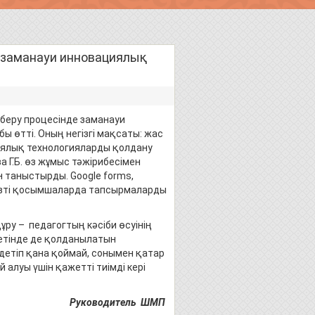
е заманауи инновациялық
беру процесінде заманауи
 өтті. Оның негізгі мақсаты: жас
циялық технологияларды қолдану
Г.Б. өз жұмыс тәжірибесімен
н таныстырды. Google forms,
активті қосымшаларда тапсырмаларды
ру – педагогтың кәсіби өсуінің
ретінде де қолданылатын
етіп қана қоймай, сонымен қатар
 алуы үшін қажетті тиімді кері
одитель ШМП