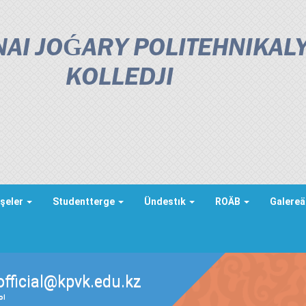
AI JOǴARY POLITEHNIKAL
KOLLEDJІ
şeler
Studentterge
Ündestık
ROÄB
Galere
official@kpvk.edu.kz
ды