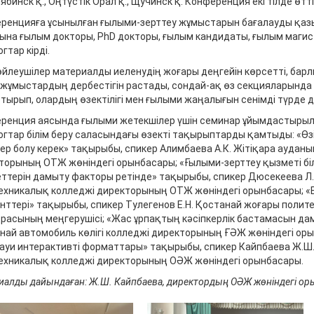
лябинск қ., Оңтүстік Орал қ., Щучинск қ. Конференция екі тілде өтті
ренцияға ұсынылған ғылыми-зерттеу жұмыстарын бағалауды қазы
ына ғылым докторы, PhD докторы, ғылым кандидаты, ғылым магис
гтар кірді.
өйлеушілер материалды иеленудің жоғары деңгейін көрсетті, бар
, жұмыстардың дербестігін растады, сондай-ақ өз секцияларында 
отырып, олардың өзектілігі мен ғылыми жаңалығын сенімді түрде д
ренция аясында ғылыми жетекшілер үшін семинар ұйымдастырылд
огтар білім беру саласындағы өзекті тақырыптарды қамтыды: «Ө
гер болу керек» тақырыбы, спикер Алимбаева А.К. Жітіқара аудан
торының ОТЖ жөніндегі орынбасары; «Ғылыми-зерттеу қызметі 
еттерін дамыту факторы ретінде» тақырыбы, спикер Дюсекеева Л
ехникалық колледжі директорының ОТЖ жөніндегі орынбасары; «Б
нттері» тақырыбы, спикер Тулегенов Е.Н. Қостанай жоғары полит
расының меңгерушісі; «Жас ұрпақтың кәсіпкерлік бастамасын дам
най автомобиль көлігі колледжі директорының ҒӘЖ жөніндегі ор
ауи интерактивті форматтары» тақырыбы, спикер Кайпбаева Ж.Ш
ехникалық колледжі директорының ОӘЖ жөніндегі орынбасары.
иалды дайындаған: Ж.Ш. Кайпбаева, директордың ОӘЖ жөніндегі о