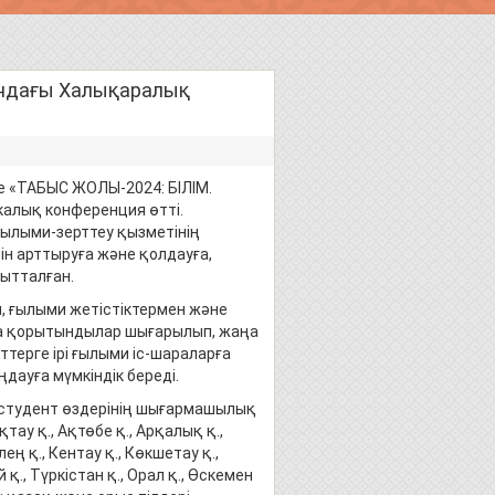
ндағы Халықаралық
е «ТАБЫС ЖОЛЫ-2024: БІЛІМ.
алық конференция өтті.
ылыми-зерттеу қызметінің
ін арттыруға және қолдауға,
ытталған.
, ғылыми жетістіктермен және
да қорытындылар шығарылып, жаңа
терге ірі ғылыми іс-шараларға
ңдауға мүмкіндік береді.
 студент өздерінің шығармашылық
тау қ., Ақтөбе қ., Арқалық қ.,
лең қ., Кентау қ., Көкшетау қ.,
 қ., Түркістан қ., Орал қ., Өскемен