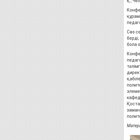
қ., Че
Конфе
құрам
педаго
Сөз с
берді
бола 
Конфе
педаг
тәлім
дирек
қабіл
полит
элеме
кафед
Қоста
заман
полит
Матер