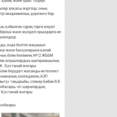
: қазақ және орыс тілдері.
лар алқасы жүргізді, оның
трі академиялық дәрежесі бар
лық қойылған сұрақтарға жауап
бірінші және жүлделі орындарға ие
әлелдеді.
ы, онда белгілі жаңашыл
зіңе және басқаларына қалай
ының білім бөлімінің №12 ЖББМ
білім алушылардың шығармашылық
.К. Қостанай жоғары
ілім берудегі жасанды интеллект
ехникалық колледжінің АЭП
ыту» тақырыбы, спикер Бибик В.В.
ынбасары; «Іс-шаралардың
. Қостанай жоғары
рынбасары