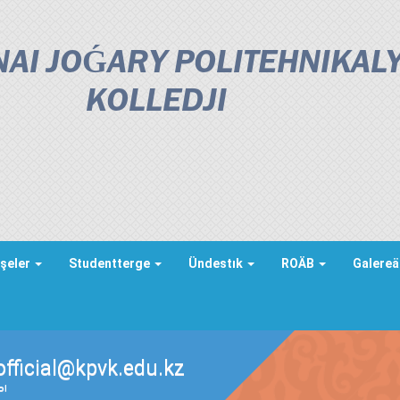
AI JOǴARY POLITEHNIKAL
KOLLEDJІ
şeler
Studentterge
Ündestık
ROÄB
Galere
official@kpvk.edu.kz
ды