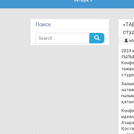
Поиск
«ТА
сту
ad
2024 
ҒЫЛЫМ
Конфе
тәжір
студе
Халық
нәтиж
ғылым
қатысу
Конфе
идеяла
Атырау
Қостан