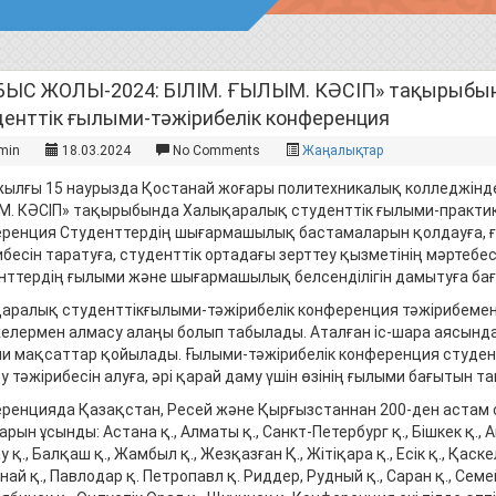
БЫС ЖОЛЫ-2024: БІЛІМ. ҒЫЛЫМ. КӘСІП» тақырыбы
денттік ғылыми-тәжірибелік конференция
min
18.03.2024
No Comments
Жаңалықтар
жылғы 15 наурызда Қостанай жоғары политехникалық колледжінд
. КӘСІП» тақырыбында Халықаралық студенттік ғылыми-практик
ренция Студенттердің шығармашылық бастамаларын қолдауға, ғ
ибесін таратуға, студенттік ортадағы зерттеу қызметінің мәртебес
нттердің ғылыми және шығармашылық белсенділігін дамытуға бағ
аралық студенттікғылыми-тәжірибелік конференция тәжірибемен
елермен алмасу алаңы болып табылады. Аталған іс-шара аясын
и мақсаттар қойылады. Ғылыми-тәжірибелік конференция студент
 тәжірибесін алуға, әрі қарай даму үшін өзінің ғылыми бағытын та
ренцияда Қазақстан, Ресей және Қырғызстаннан 200-ден астам
рын ұсынды: Астана қ., Алматы қ., Санкт-Петербург қ., Бішкек қ., Ақ
 қ., Балқаш қ., Жамбыл қ., Жезқазған Қ., Жітіқара қ., Есік қ., Қаске
ай қ., Павлодар қ. Петропавл қ. Риддер, Рудный қ., Саран қ., Семей