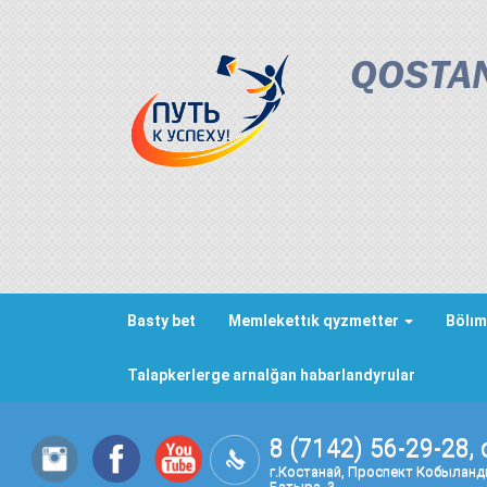
QOSTAN
Basty bet
Memlekettık qyzmetter
Bölım
Talapkerlerge arnalğan habarlandyrular
8 (7142) 56-29-28, 
г.Костанай, Проспект Кобылан
Батыра, 3