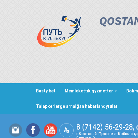
QOSTAN
Basty bet
Memlekettık qyzmetter
Bölım
Talapkerlerge arnalğan habarlandyrular
8 (7142) 56-29-28, 
г.Костанай, Проспект Кобылан
Батыра, 3