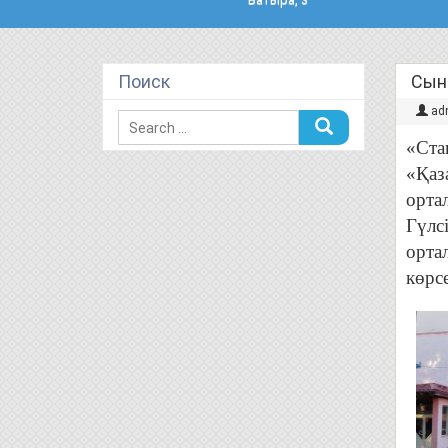
Поиск
Сын
ad
«Ста
«Қаз
орта
Гүлс
орта
көрс