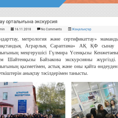
ау орталығына экскурсия
min
16.11.2018
No Comments
Жаңалықтар
ндарттау, метрология және сертификаттау» маманд
ақстандық Аграрлық Сараптама» АҚ ҚФ сынау 
лығының меңгерушісі Гүлмира Үсенқызы Кенжетаева
ім Шайтенқызы Байзакова экскурсияны жүргізді
лығының қызметімен, астық және оны қайта өндеуден
еткіштерін анықтау тәсілдерімен танысты.