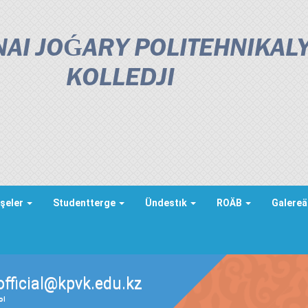
AI JOǴARY POLITEHNIKAL
KOLLEDJІ
şeler
Studentterge
Ündestık
ROÄB
Galere
official@kpvk.edu.kz
ды