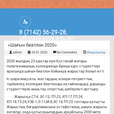
8 (7142) 56-29-28,
official@kpvk.edu.kz
г.Костанай, Проспект Кобыланды
«Шағын биатлон 2020»
Батыра, 3
admin
29.01.2020
No Comments
Жаңалықтар
2020 жылдың 23 қаңтар күні Қостанай жоғары
политехникалық колледжінде бірінші курс студенттері
арасында шағын биатлон бойынша жарыстар болып өтті.
Іс-шара мақсаты: жастардың әскери-патриоттық
тәрбиелеу, колледже биатлонды оңтайландыру, дарынды
студенттержі анықтау, спорттық шеберлікті арттыру.
Жарысқа
СТ-4, ЭС-15, ТП-23, ХП-17,ТП-24,
ХП-18,ТЗ-24,УЭБ-1,Э-11,М-8,ЭС-14,ТП-25
топтары қатысты.
Жарыстың бағдарламасына эстафеталық шаңғы жарысы
енгізілді, онда қатысушылардың әрқайсысы
2000 метр