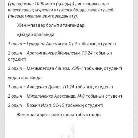
(ұлдар) және 1000 метр (қыздар) дистанциясында
классикалық жүріспен өту керек болды және ату шебі
(пневматикалық винтовкадан ату).
Жеңімпаздар болып атанғандар:
қыздар арасында:
1
орын
–
Гулидова Анастасия
,
СТ-4
тобының студенті
2 орын – Арстангалиева Жанылсын, ТЗ-24
тобының
студенті
3
орын
–
Махамбетова Айнара
,
УЭБ-1
тобының студенті
ұлдар арасында:
1
орын
–
Анищенко Данил
,
ТП-24
тобының студенті
2
орын
–
Михальченко Александр
,
М-8
тобының студенті
3
орын
–
Божин Илья
,
ЭС-15
тобының студенті
Жеңімпаздарға грамоталар табысталды.