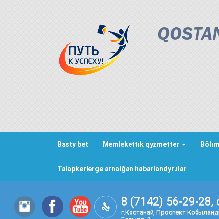
QOSTAN
Basty bet
Memlekettık qyzmetter
Bölım
Talapkerlerge arnalğan habarlandyrular
8 (7142) 56-29-28, 
г.Костанай, Проспект Кобылан
Батыра, 3