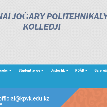
AI JOǴARY POLITEHNIKAL
KOLLEDJІ
şeler
Studentterge
Ündestık
ROÄB
Galere
official@kpvk.edu.kz
ды