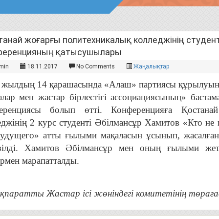
танай жоғарғы политехникалық колледжінің студен
ференцияның қатысушылары
min
18.11.2017
No Comments
Жаңалықтар
 жылдың 14 қарашасында «Алаш» партиясы құрылуын
алар мен жастар бірлестігі ассоциациясының» баста
еренциясы болып өтті. Конференцияға Қостана
еджінің 2 курс студенті Әбілмансұр Хамитов «Кто не
будущего» атты ғылыми мақаласын ұсынып, жасалға
ізілді. Хамитов Әбілмансұр мен оның ғылыми жет
армен марапатталды.
қпаратты Жастар ісі жөніндегі комитетінің төрағ