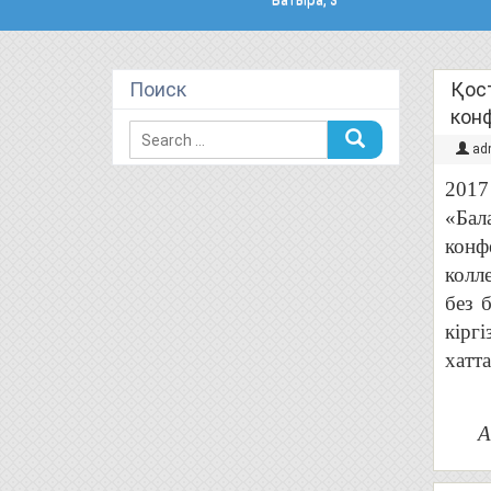
Поиск
Қос
кон
ad
2017
«Бал
конф
колл
без 
кірг
хатт
А