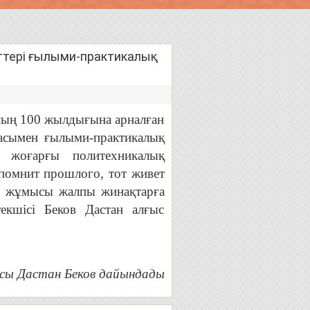
ттері ғылыми-практикалық
ың 100 жылдығына арналған
масымен ғылыми-практикалық
й жоғарғы политехникалық
 помнит прошлого, тот живет
н жұмысы жалпы жинақтарға
екшісі Беков Дастан алғыс
асы Дастан Беков дайындады