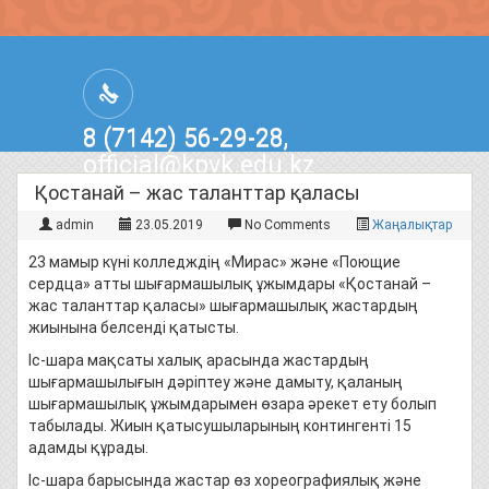
8 (7142) 56-29-28,
official@kpvk.edu.kz
г.Костанай, Проспект Кобыланды
Қостанай – жас таланттар қаласы
Батыра, 3
admin
23.05.2019
No Comments
Жаңалықтар
23 мамыр күні колледждің «Мирас» және «Поющие
сердца» атты шығармашылық ұжымдары «Қостанай –
жас таланттар қаласы» шығармашылық жастардың
жиынына белсенді қатысты.
Іс-шара мақсаты халық арасында жастардың
шығармашылығын дәріптеу және дамыту, қаланың
шығармашылық ұжымдарымен өзара әрекет ету болып
табылады. Жиын қатысушыларының контингенті 15
адамды құрады.
Іс-шара барысында жастар өз хореографиялық және