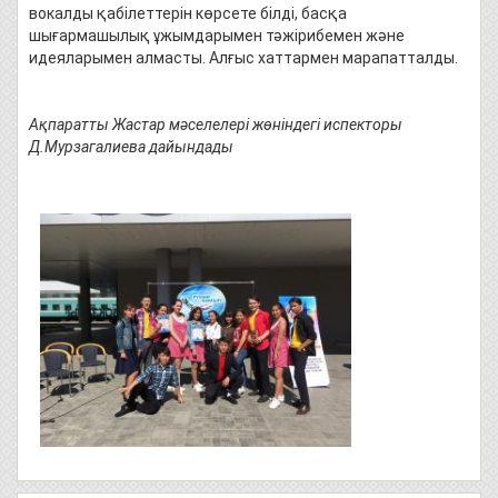
вокалды қабілеттерін көрсете білді, басқа
шығармашылық ұжымдарымен тәжірибемен және
идеяларымен алмасты. Алғыс хаттармен марапатталды.
Ақпаратты Жастар мәселелері жөніндегі испекторы
Д.Мурзагалиева дайындады