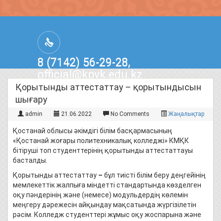
8 (7142) 56-29-28,
official@kpvk.edu.kz
г.Костанай, Проспект Кобыланды
Қорытынды аттестаттау – қорытындысын
Батыра, 3
шығару
admin
21.06.2022
No Comments
Жаңалықтар
Қостанай облысы әкімдігі білім басқармасының
«Қостанай жоғары политехникалық колледжі» КМҚК
бітіруші топ студенттерінің қорытынды аттестаттауы
басталды.
Қорытынды аттестаттау
–
бұл тиісті білім беру деңгейінің
мемлекеттік жалпыға міндетті стандартында көзделген
оқу пәндерінің және (немесе) модульдердің көлемін
меңгеру дәрежесін айқындау мақсатында жүргізілетін
рәсім. Колледж студенттері жұмыс оқу жоспарына және