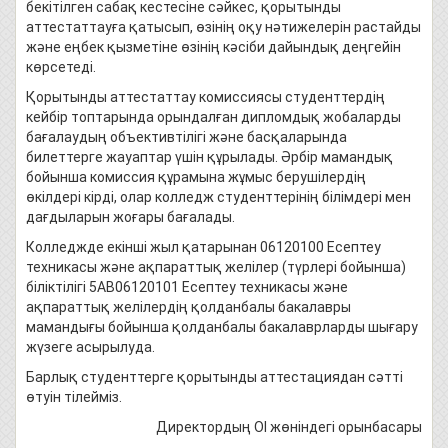
бекітілген сабақ кестесіне сәйкес, қорытынды
аттестаттауға қатысып, өзінің оқу нәтижелерін растайды
және еңбек қызметіне өзінің кәсіби дайындық деңгейін
көрсетеді.
Қорытынды аттестаттау комиссиясы студенттердің
кейбір топтарында орындалған дипломдық жобаларды
бағалаудың объективтілігі және басқаларында
билеттерге жауаптар үшін құрылады. Әрбір мамандық
бойынша комиссия құрамына жұмыс берушілердің
өкілдері кірді, олар колледж студенттерінің білімдері мен
дағдыларын жоғары бағалады.
Колледжде екінші жыл қатарынан 06120100 Есептеу
техникасы және ақпараттық желілер (түрлері бойынша)
біліктілігі 5АВ06120101 Есептеу техникасы және
ақпараттық желілердің қолданбалы бакалавры
мамандығы бойынша қолданбалы бакалаврларды шығару
жүзеге асырылуда.
Барлық студенттерге қорытынды аттестациядан сәтті
өтуін тілейміз.
Директордың ОІ жөніндегі орынбасары