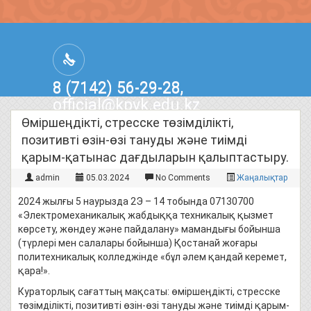
8 (7142) 56-29-28,
official@kpvk.edu.kz
г.Костанай, Проспект Кобыланды
Өміршеңдікті, стресске төзімділікті,
Батыра, 3
позитивті өзін-өзі тануды және тиімді
қарым-қатынас дағдыларын қалыптастыру.
admin
05.03.2024
No Comments
Жаңалықтар
2024 жылғы 5 наурызда 2Э – 14 тобында 07130700
«Электромеханикалық жабдыққа техникалық қызмет
көрсету, жөндеу және пайдалану» мамандығы бойынша
(түрлері мен салалары бойынша) Қостанай жоғары
политехникалық колледжінде «бұл әлем қандай керемет,
қара!».
Кураторлық сағаттың мақсаты: өміршеңдікті, стресске
төзімділікті, позитивті өзін-өзі тануды және тиімді қарым-