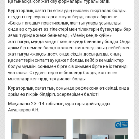
қатынасқа қол жеткізу формалары туралы білді.
Кураторлық сағатты өткізудің нысаны пікірталас болды,
студенттер сұрақтарға жауап берді, оларға бірнеше
«Бақыт ағашы» практикалық жаттығулары ұсынылды,
онда әр студент өз тілектері мен тілектерін бұтақтары бар
ағаш түрінде жеке бейнеледі, «Менің көңіл-күйім»
жаттығуы, мұнда міндет көңіл-күйді бейнелеу болды. Онда
әркім бір немесе басқа жолмен жиі келеді оның себебі мен
жаттығуы «жақсы дос», онда сіздің досыңызды, оның
қасиеттерін сипаттау қажет болды, кейбір кемшіліктер
болуы мүмкін, сонымен бірге сіз онымен бірге не істегенді
ұнатасыз. Студенттер өте белсенді болды, көптеген
мысалдар келтірді, тірі диалог болды.
Кураторлық сағаттың соңында рефлексия өткізілді, онда
әркім өз пікірін білдіріп, әсерлерімен бөлісті.
Мақаланы 2Э -14 тобының кураторы дайындады:
Акушкаров А.Н.