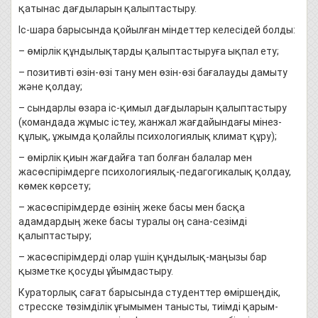
қатынас дағдыларын қалыптастыру.
Іс-шара барысында қойылған міндеттер келесідей болды:
– өмірлік құндылықтарды қалыптастыруға ықпал ету;
– позитивті өзін-өзі тану мен өзін-өзі бағалауды дамыту
және қолдау;
– сындарлы өзара іс-қимыл дағдыларын қалыптастыру
(командада жұмыс істеу, жанжал жағдайындағы мінез-
құлық, ұжымда қолайлы психологиялық климат құру);
– өмірлік қиын жағдайға тап болған балалар мен
жасөспірімдерге психологиялық-педагогикалық қолдау,
көмек көрсету;
– жасөспірімдерде өзінің жеке басы мен басқа
адамдардың жеке басы туралы оң сана-сезімді
қалыптастыру;
– жасөспірімдерді олар үшін құндылық-маңызы бар
қызметке қосуды ұйымдастыру.
Кураторлық сағат барысында студенттер өміршеңдік,
стресске төзімділік ұғымымен танысты, тиімді қарым-