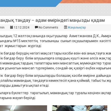
андық таңдау – адам өміріндегі маңызды қадам
min
12.12.2024
No Comments
Жаңалықтар
жылдың 12 желтоқсанында оқытушылар Ахметжанова Д.К., Амирх
ындағы №15 мектептің тоғызыншы сынып оқушыларымен кәсіптік 
ат жұмыстарын жүргізді.
ік бағдар берудің негізгі мақсаттары кәсіби өзін-өзі анықтауға 
тік бағдар беру білім алушыларға олардың күшті және әлсіз жақта
лі мамандықтардың талаптары мен мансаптық мүмкіндіктер туралы
дж ұсынатын мансап түрлерімен, сондай-ақ қазіргі еңбек нарығын
тік бағдар беру білім алушыларды болашақ кәсіби өміріне дайынд
 қолайлы мамандық таңдауға көмектесіп қана қоймай, табысты жұ
ларды дамытуға ықпал етеді.
ларға буклеттер таратылып, мамандықтар туралы кеңінен ақпа
тарына жауап берілді.