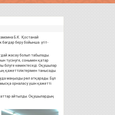
амзина Б.К. Қостанай
бағдар беру бойынша үгіт-
жағдай жасау болып табылады.
рын түсінуге, сонымен қатар
 білуге ​​көмектеседі. Оқушылар
ың қажеттіліктерімен танысады.
ауда маңызды рөл атқарады. Бұл
мысқа орналасу үшін қажетті
раттар айтылды. Оқушылардың