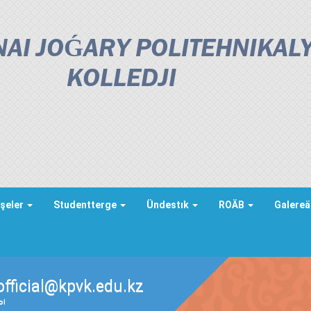
AI JOǴARY POLITEHNIKAL
KOLLEDJІ
şeler
Studentterge
Ündestık
ROÄB
Galere
official@kpvk.edu.kz
ды