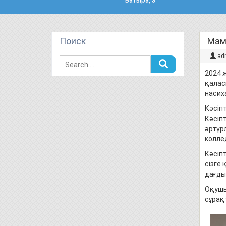
Поиск
Мам
ad
2024 
қалас
насих
Кәсіпт
Кәсіп
әртүр
колле
Кәсіп
сізге
дағды
Оқушы
сұрақ