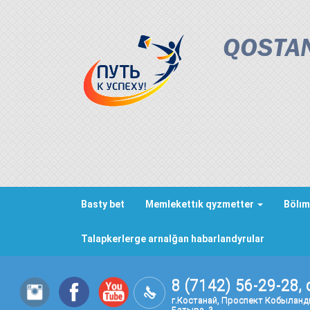
QOSTAN
Basty bet
Memlekettık qyzmetter
Bölım
Talapkerlerge arnalğan habarlandyrular
8 (7142) 56-29-28, 
г.Костанай, Проспект Кобылан
Батыра, 3