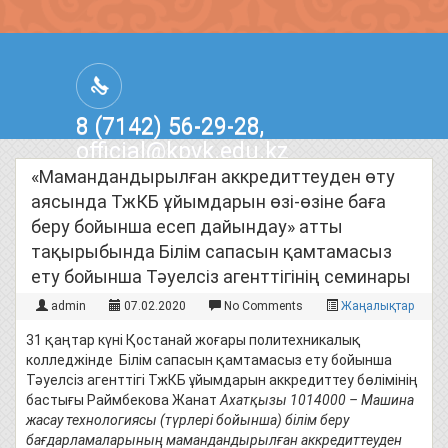
8 (7142) 56-29-28,
official@kpvk.edu.kz
г.Костанай, Проспект Кобыланды
«Мамандандырылған аккредиттеуден өту
Батыра, 3
аясында ТжКБ ұйымдарын өзі-өзіне баға
беру бойынша есеп дайындау» атты
тақырыбында Білім сапасын қамтамасыз
ету бойынша Тәуелсіз агенттігінің семинары
admin
07.02.2020
No Comments
Жаңалықтар
31 қаңтар күні Қостанай жоғары политехникалық
колледжінде Білім сапасын қамтамасыз ету бойынша
Тәуелсіз агенттігі ТжКБ ұйымдарын аккредиттеу бөлімінің
бастығы Раймбекова Жанат
Ахатқызы 1014000 – Машина
жасау технологиясы (түрлері бойынша) білім беру
бағдарламаларының мамандандырылған аккредиттеуден