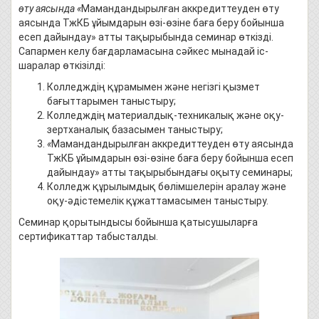
өту аясында «
Мамандандырылған аккредиттеуден өту
аясында ТжКБ ұйымдарын өзі-өзіне баға беру бойынша
есеп дайындау» атты тақырыбында семинар өткізді.
Сапармен келу бағдарламасына сәйкес мынадай іс-
шаралар өткізілді:
Колледждің құрамымен және негізгі қызмет
бағыттарымен таныстыру;
Колледждің материалдық-техникалық және оқу-
зертханалық базасымен таныстыру;
«
Мамандандырылған аккредиттеуден өту аясында
ТжКБ ұйымдарын өзі-өзіне баға беру бойынша есеп
дайындау» атты тақырыбындағы оқыту семинары;
Колледж құрылымдық бөлімшелерін аралау және
оқу-әдістемелік құжаттамасымен таныстыру.
Семинар қорытындысы бойынша қатысушыларға
сертификаттар табысталды.