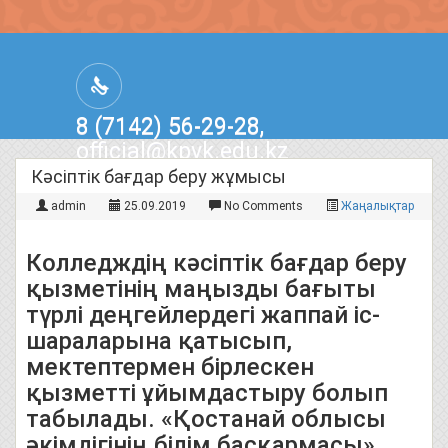
8 (7142) 56-29-28,
official@kpvk.edu.kz
г.Костанай, Проспект Кобыланды
Кәсіптік бағдар беру жұмысы
Батыра, 3
admin
25.09.2019
No Comments
Жаңалықтар
Колледждің кәсіптік бағдар беру
қызметінің маңызды бағыты
түрлі деңгейлердегі жаппай іс-
шараларына қатысып,
мектептермен бірлескен
қызметті ұйымдастыру болып
табылады. «Қостанай облысы
әкімдігінің білім басқармасы»