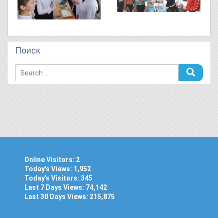
Поиск
Online Visitors:
2
Today's Views:
1,952
Today's Visitors:
345
Last 7 Days Views:
74,142
Last 30 Days Views:
215,875