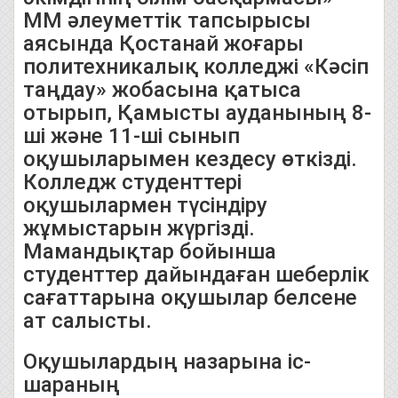
ММ әлеуметтік тапсырысы
аясында Қостанай жоғары
политехникалық колледжі «Кәсіп
таңдау» жобасына қатыса
отырып, Қамысты ауданының 8-
ші және 11-ші сынып
оқушыларымен кездесу өткізді.
Колледж студенттері
оқушылармен түсіндіру
жұмыстарын жүргізді.
Мамандықтар бойынша
студенттер дайындаған шеберлік
сағаттарына оқушылар белсене
ат салысты.
Оқушылардың назарына іс-
шараның