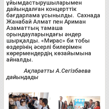
ұйымдастырушыларымен
дайындалған концерттік
бағдарлама ұсынылды. Сахнада
Жанабай Алмат пен Ариман
Азаматтың тамаша
орындауларындағы әндер
шырқалды. «Мирас» би тобы
өздерінің әсерлі билерімен
көрермендердің көзайымына
айналды.
Ақпаратты А.Сегізбаева
дайындады