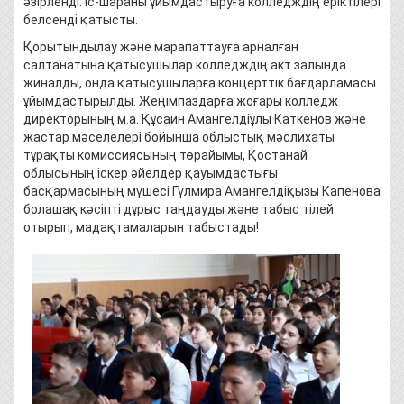
әзірленді. Іс-шараны ұйымдастыруға колледждің еріктілері
белсенді қатысты.
Қорытындылау және марапаттауға арналған
салтанатына қатысушылар колледждің акт залында
жиналды, онда қатысушыларға концерттік бағдарламасы
ұйымдастырылды. Жеңімпаздарға жоғары колледж
директорының м.а. Құсаин Амангелдіұлы Каткенов және
жастар мәселелері бойынша облыстық мәслихаты
тұрақты комиссиясының төрайымы, Қостанай
облысының іскер әйелдер қауымдастығы
басқармасының мүшесі Гүлмира Амангелдіқызы Капенова
болашақ кәсіпті дұрыс таңдауды және табыс тілей
отырып, мадақтамаларын табыстады!