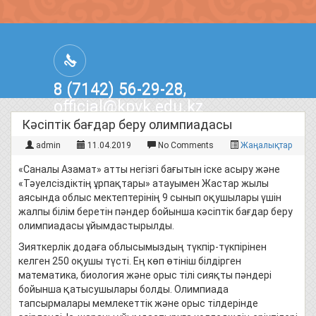
8 (7142) 56-29-28,
official@kpvk.edu.kz
г.Костанай, Проспект Кобыланды
Кәсіптік бағдар беру олимпиадасы
Батыра, 3
admin
11.04.2019
No Comments
Жаңалықтар
«Саналы Азамат» атты негізгі бағытын іске асыру және
«Тәуелсіздіктің ұрпақтары» атауымен Жастар жылы
аясында облыс мектептерінің 9 сынып оқушылары үшін
жалпы білім беретін пәндер бойынша кәсіптік бағдар беру
олимпиадасы ұйымдастырылды.
Зияткерлік додаға облысымыздың түкпір-түкпірінен
келген 250 оқушы түсті. Ең көп өтініш білдірген
математика, биология және орыс тілі сияқты пәндері
бойынша қатысушылары болды. Олимпиада
тапсырмалары мемлекеттік және орыс тілдерінде