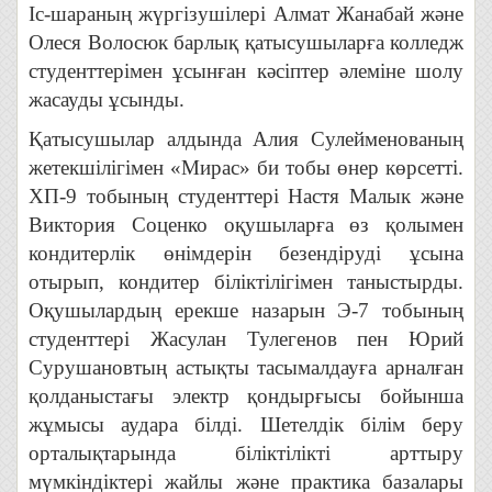
Іс-шараның жүргізушілері Алмат Жанабай және
Олеся Волосюк барлық қатысушыларға колледж
студенттерімен ұсынған кәсіптер әлеміне шолу
жасауды ұсынды.
Қатысушылар алдында Алия Сулейменованың
жетекшілігімен «Мирас» би тобы өнер көрсетті.
ХП-9 тобының студенттері Настя Малык және
Виктория Соценко оқушыларға өз қолымен
кондитерлік өнімдерін безендіруді ұсына
отырып, кондитер біліктілігімен таныстырды.
Оқушылардың ерекше назарын Э-7 тобының
студенттері Жасулан Тулегенов пен Юрий
Сурушановтың астықты тасымалдауға арналған
қолданыстағы электр қондырғысы бойынша
жұмысы аудара білді. Шетелдік білім беру
орталықтарында біліктілікті арттыру
мүмкіндіктері жайлы және практика базалары