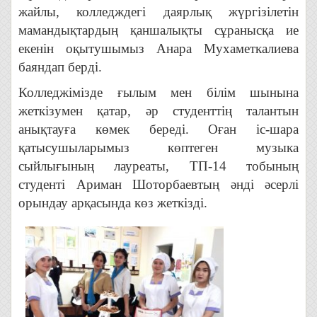
жайлы, колледждегі даярлық жүргізілетін
мамандықтардың қаншалықты сұранысқа ие
екенін оқытушымыз Анара Мухаметкалиева
баяндап берді.
Колледжімізде ғылым мен білім шынына
жеткізумен қатар, әр студенттің талантын
анықтауға көмек береді. Оған іс-шара
қатысушыларымыз көптеген музыка
сыйлығының лауреаты, ТП-14 тобының
студенті Ариман Шоторбаевтың әнді әсерлі
орындау арқасында көз жеткізді.