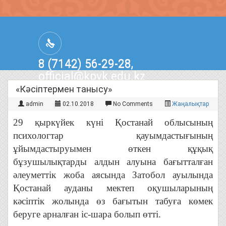
8 (7142) 56-29-28,
official@kpvk.edu.kz
г.Костанай, Проспект Кобыланды
«Кәсіптермен танысу»
Батыра, 3
admin
02.10.2018
No Comments
Жаңалықтар
29 қыркүйек күні Қостанай облысының
психологтар қауымдастығының
ұйымдастыруымен өткен құқық
бұзушылықтарды алдын алуына бағытталған
әлеуметтік жоба аясында Затобол ауылында
Қостанай ауданы мектеп оқушыларының
кәсіптік жолында өз бағытын табуға көмек
беруге арналған іс-шара болып өтті.