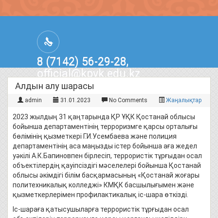
8 (7142) 56-29-28,
official@kpvk.edu.kz
г.Костанай, Проспект Кобыланды
Алдын алу шарасы
Батыра, 3
admin
31.01.2023
No Comments
Жаңалықтар
2023 жылдың 31 қаңтарында ҚР ҰҚК Қостанай облысы
бойынша департаментінің терроризмге қарсы орталығы
бөлімінің қызметкері Г.И.Усембаева және полиция
департаментінің аса маңызды істер бойынша аға жедел
уәкілі А.К.Бапиновпен бірлесіп, террористік тұрғыдан осал
объектілердің қауіпсіздігі мәселелері бойынша Қостанай
облысы әкімдігі білім басқармасының «Қостанай жоғары
политехникалық колледжі» КМҚК басшылығымен және
қызметкерлерімен профилактикалық іс-шара өткізді.
Іс-шараға қатысушыларға террористік тұрғыдан осал