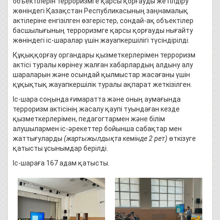
объектілерін терроризмге қарсы қорғауды жетілдіру
жөніндегі Қазақстан Республикасының заңнамалық
актілеріне енгізілген өзгерістер, сондай-ақ объектілер
басшылығының терроризмге қарсы қорғауды нығайту
жөніндегі іс-шаралар үшін жауапкершілігі түсіндірілді.
Құқыққорғау органдары қызметкерлерімен терроризм
актісі туралы көрінеу жалған хабарлардың алдыну алу
шараларын және осындай қылмыстар жасағаны үшін
құқықтық жауапкершілік туралы ақпарат жеткізілген.
Іс-шара соңында ғимаратта және оның аумағында
терроризм актісінің жасалу қаупі туындаған кезде
қызметкерлерімен, педагогтармен және білім
алушылармен іс-әрекеттер бойынша сабақтар мен
жаттығуларды
(жартыжылдықта кемінде 2 рет)
өткізуге
қатысты ұсынымдар берілді.
Іс-шараға 167 адам қатысты.