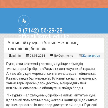
8 (7142) 56-29-28,
official@kpvk.edu.kz
г.Костанай, Проспект Кобыланды
Алғыс айту күні. «Алғыс – жанның
Батыра, 3
тектілігінің белгісі»
admin
01.03.2024
No Comments
Жаңалықтар
Бүгін, яғни көктемнің алғашқы күнінде еліміздің
тұрғындары бір-біріне «Рақмет» деп жауап қайтарады.
Алғыс айту күні мерекесі көптеген елдерде тойланады.
Қазақстанда бұл мереке 2016 жылы көпұлтты еліміздің
халықтары арасындағы достық, мейірімділік пен
келісімнің символына айналу үшін пайда болды.
1 наурыз
– ел халқының бір-біріне алғыс айтатын күні.
Қостанай политехникалық жоғары колледжінде «Алғыс
күніне» арналған іс-шаралар дәстүрге айналды. Бұл күні