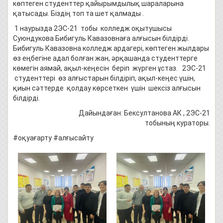
көптеген студенттер қайырымдылық шараларына
қатысады. Біздің топ та шет қалмады .
1 наурызда 2ЭС-21 тобы колледж оқытушысы
Суюндукова Бибигуль Кавазовнаға алғысын білдірді.
Бибигуль Кавазовна колледж ардагері, көптеген жылдары
өз еңбегіне адал болған жан, әрқашанда студенттерге
көмегін аямай, ақыл-кеңесін беріп жүрген ұстаз. 2ЭС-21
студенттері өз алғыстарын білдіріп, ақыл-кеңес үшін,
қиын сәттерде қолдау көрсеткен үшін шексіз алғысын
білдірді.
Дайындаған: Бексултанова АК , 2ЭС-21
тобының кураторы.
#оқуағарту #алғысайту