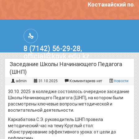
Костанайский поли
8 (7142) 56-29-28,
official@kpvk.edu.kz
г.Костанай, Проспект Кобыланды
Заседание Школы Начинающего Педагога
Батыра, 3
(ШНП)
admin
31.10.2025
Комментариев нет
Новости
30.10. 2025 в колледже состоялось очередное заседание
Школы Начинающего Педагога (ШНП), на котором были
рассмотрены ключевые вопросы методической и
воспитательной деятельности.
Каркабатова С.Э. руководитель ШНП провела
методический час на тему Круглый стол:
«Конструирование эффективного урока: от цели до
рефлексии»