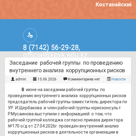
Костанайский п
8 (7142) 56-29-28,
official@kpvk.edu.kz
г.Костанай, Проспект Кобыланды
Заседание рабочей группы по проведению
Батыра, 3
внутреннего анализа коррупционных рисков
admin
15.06.2026
Комментариев нет
Новости
В
июне на заседании рабочей группы по
проведению внутреннего анализа коррупционных рисков
председатель рабочей группы-заместитель директора по
УР И.Щербакова и член рабочей группы-юрисконсульт
Р.Мусаинова выступили с информацией о том, что
рабочей группой колледжа согласно приказа директора
№170 о/д от 27.04.2026г. проведён внутренний анализ
коррупционных рисков в деятельности организации в