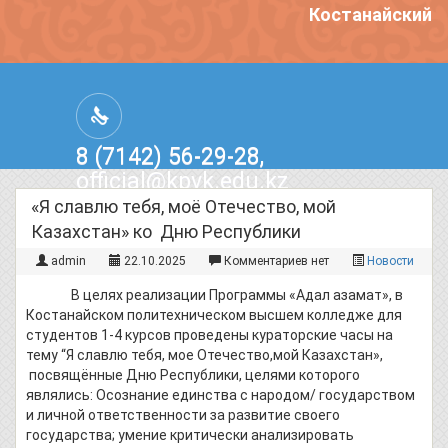
Костанайский п
8 (7142) 56-29-28,
official@kpvk.edu.kz
г.Костанай, Проспект Кобыланды
«Я славлю тебя, моё Отечество, мой
Батыра, 3
Казахстан» ко Дню Республики
admin
22.10.2025
Комментариев нет
Новости
В целях реализации Программы «Адал азамат», в
Костанайском политехническом высшем колледже для
студентов 1-4 курсов проведены кураторские часы на
тему “Я славлю тебя, мое Отечество,мой Казахстан»,
посвящённые Дню Республики, целями которого
являлись: Осознание единства с народом/ государством
и личной ответственности за развитие своего
государства; умение критически анализировать