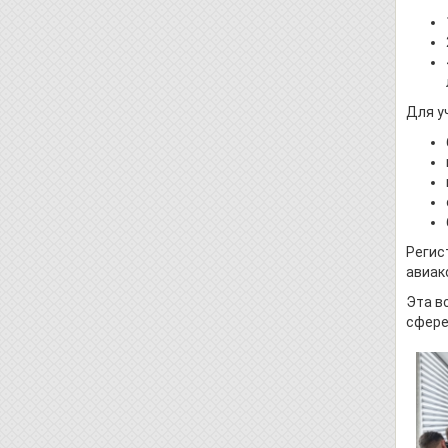
Для у
Регис
авиак
Эта в
сфере