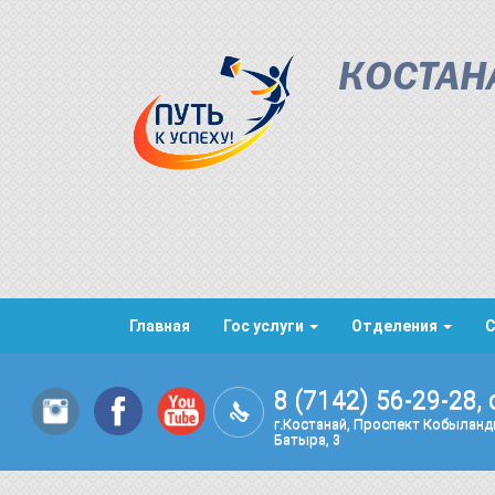
КОСТАН
Главная
Гос услуги
Отделения
8 (7142) 56-29-28, 
г.Костанай, Проспект Кобылан
Батыра, 3