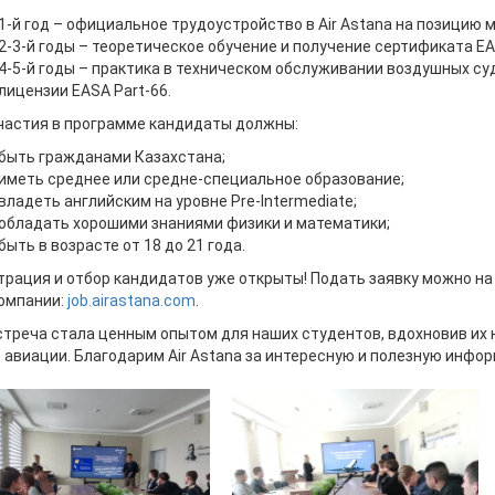
1-й год – официальное трудоустройство в Air Astana на позицию 
2-3-й годы – теоретическое обучение и получение сертификата EA
4-5-й годы – практика в техническом обслуживании воздушных с
лицензии EASA Part-66.
частия в программе кандидаты должны:
быть гражданами Казахстана;
иметь среднее или средне-специальное образование;
владеть английским на уровне Pre-Intermediate;
обладать хорошими знаниями физики и математики;
быть в возрасте от 18 до 21 года.
трация и отбор кандидатов уже открыты! Подать заявку можно н
омпании:
job.airastana.com
.
стреча стала ценным опытом для наших студентов, вдохновив их
 авиации. Благодарим Air Astana за интересную и полезную инфо