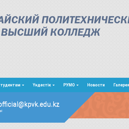
АЙСКИЙ ПОЛИТЕХНИЧЕСК
ВЫСШИЙ КОЛЛЕДЖ
Студентам
Үндестік
РУМО
Новости
Галере
official@kpvk.edu.kz
ды