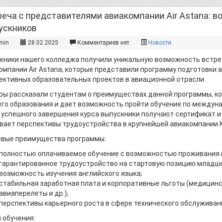
еча с представителями авиакомпании Air Astana: 
ускников
min
28.02.2025
Комментариев нет
Новости
кники нашего колледжа получили уникальную возможность встре
омпании Air Astana, которые представили программу подготовки а
ективных образовательных проектов в авиационной отрасли.
ры рассказали студентам о преимуществах данной программы, ко
го образования и дает возможность пройти обучение по междуна
 успешного завершения курса выпускники получают сертификат и 
вает перспективы трудоустройства в крупнейшей авиакомпании 
вые преимущества программы:
полностью оплачиваемое обучение с возможностью проживания в
гарантированное трудоустройство на стартовую позицию младше
возможность изучения английского языка;
стабильная заработная плата и корпоративные льготы (медицинск
авиаперелеты и др.);
перспективы карьерного роста в сфере технического обслуживан
 обучения: