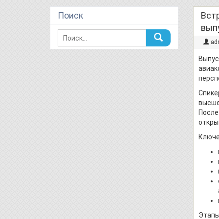
Поиск
Встр
вып
ad
Выпус
авиак
персп
Спике
высше
После
откры
Ключе
Этапы