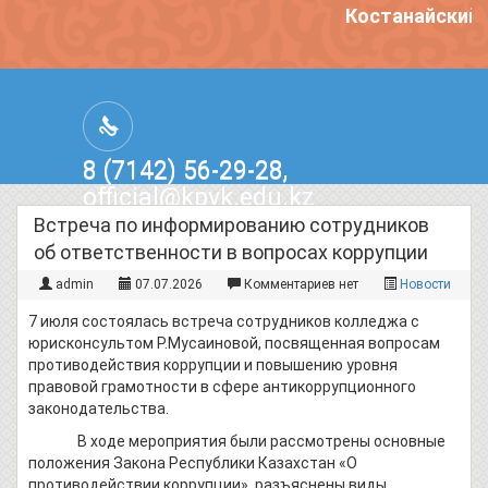
Костанайский 
8 (7142) 56-29-28,
official@kpvk.edu.kz
г.Костанай, Проспект Кобыланды
Встреча по информированию сотрудников
Батыра, 3
об ответственности в вопросах коррупции
admin
07.07.2026
Комментариев нет
Новости
7 июля состоялась встреча сотрудников колледжа с
юрисконсультом Р.Мусаиновой, посвященная вопросам
противодействия коррупции и повышению уровня
правовой грамотности в сфере антикоррупционного
законодательства.
В ходе мероприятия были рассмотрены основные
положения Закона Республики Казахстан «О
противодействии коррупции», разъяснены виды