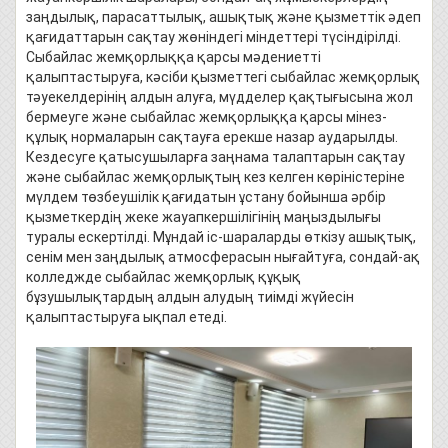
заңдылық, парасаттылық, ашықтық және қызметтік әдеп
қағидаттарын сақтау жөніндегі міндеттері түсіндірілді.
Сыбайлас жемқорлыққа қарсы мәдениетті
қалыптастыруға, кәсіби қызметтегі сыбайлас жемқорлық
тәуекелдерінің алдын алуға, мүдделер қақтығысына жол
бермеуге және сыбайлас жемқорлыққа қарсы мінез-
құлық нормаларын сақтауға ерекше назар аударылды.
Кездесуге қатысушыларға заңнама талаптарын сақтау
және сыбайлас жемқорлықтың кез келген көріністеріне
мүлдем төзбеушілік қағидатын ұстану бойынша әрбір
қызметкердің жеке жауапкершілігінің маңыздылығы
туралы ескертілді. Мұндай іс-шараларды өткізу ашықтық,
сенім мен заңдылық атмосферасын нығайтуға, сондай-ақ
колледжде сыбайлас жемқорлық құқық
бұзушылықтардың алдын алудың тиімді жүйесін
қалыптастыруға ықпал етеді.