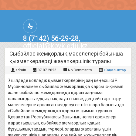
8 (7142) 56-29-28,
official@kpvk.edu.kz
г.Костанай, Проспект Кобыланды
Сыбайлас жемқорлық мәселелері бойынша
Батыра, 3
қызметкерлерді жауапкершілік туралы
admin
07.07.2026
No Comments
Жаңалықтар
7
шілдеде колледж қызметкерлерінің заң кеңесшісі Р.
Мұсаиновамен сыбайлас жемқорлыққа қарсы іс-қимыл
және сыбайлас жемқорлыққа қарсы заңнама
саласындағы құқықтық сауаттылық деңгейін арттыру
мәселелеріне арналған кездесуі өтті.Іс-шара барысында
«Сыбайлас жемқорлыққа қарсы іс-қимыл туралы»
Қазақстан Республикасы Заңының негізгі ережелері
қарастырылып, сыбайлас жемқорлық құқық
бұзушылықтардың түрлері, оларды жасағаны үшін
жауапкершілік шаралары, сондай-ақ жұмыскерлердің