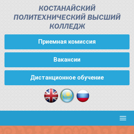
КОСТАНАЙСКИЙ
ПОЛИТЕХНИЧЕСКИЙ ВЫСШИЙ
КОЛЛЕДЖ
Приемная комиссия
Вакансии
Дистанционное обучение
Кноп
пере