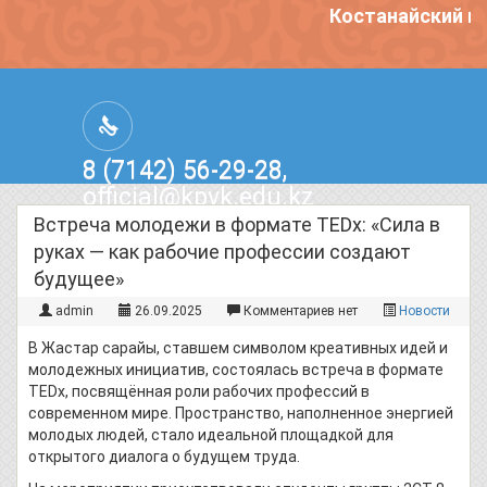
Костанайский пол
8 (7142) 56-29-28,
official@kpvk.edu.kz
г.Костанай, Проспект Кобыланды
Встреча молодежи в формате TEDx: «Сила в
Батыра, 3
руках — как рабочие профессии создают
будущее»
admin
26.09.2025
Комментариев нет
Новости
В Жастар сарайы, ставшем символом креативных идей и
молодежных инициатив, состоялась встреча в формате
TEDx, посвящённая роли рабочих профессий в
современном мире. Пространство, наполненное энергией
молодых людей, стало идеальной площадкой для
открытого диалога о будущем труда.