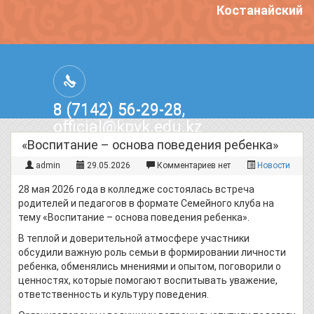
Костанайский по
8 (7142) 56-29-28,
official@kpvk.edu.kz
г.Костанай, Проспект Кобыланды
«Воспитание – основа поведения ребенка»
Батыра, 3
admin
29.05.2026
Комментариев нет
Новости
28 мая 2026 года в колледже состоялась встреча
родителей и педагогов в формате Семейного клуба на
тему «Воспитание – основа поведения ребенка».
В теплой и доверительной атмосфере участники
обсудили важную роль семьи в формировании личности
ребенка, обменялись мнениями и опытом, поговорили о
ценностях, которые помогают воспитывать уважение,
ответственность и культуру поведения.