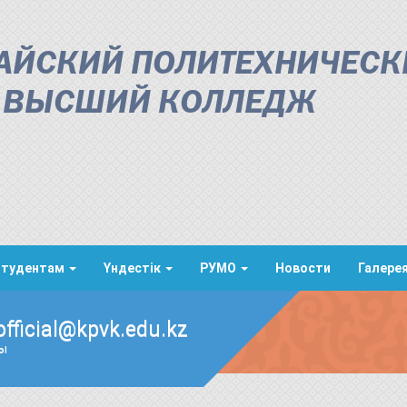
АЙСКИЙ ПОЛИТЕХНИЧЕСК
ВЫСШИЙ КОЛЛЕДЖ
Студентам
Үндестік
РУМО
Новости
Галере
official@kpvk.edu.kz
ды