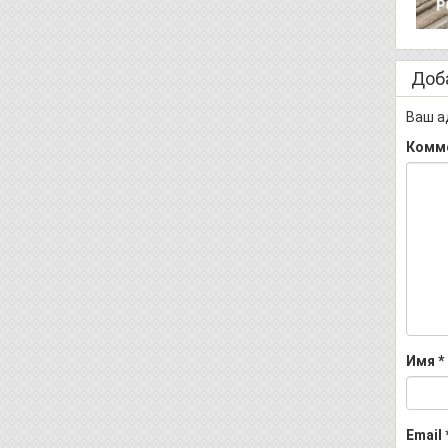
Доб
Ваш а
Комм
Имя
*
Email