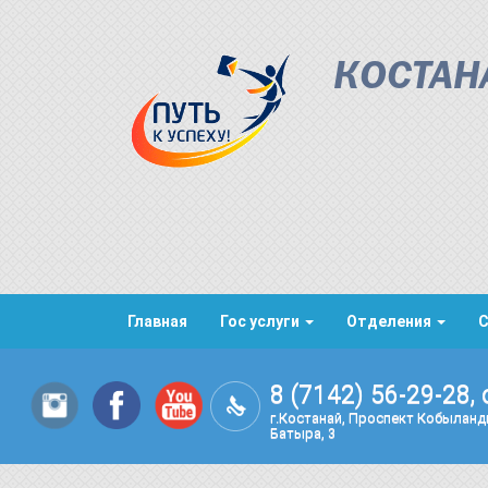
КОСТАН
Главная
Гос услуги
Отделения
8 (7142) 56-29-28, 
г.Костанай, Проспект Кобылан
Батыра, 3