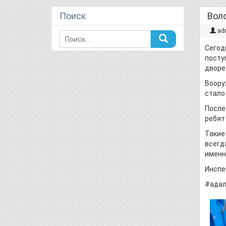
Поиск
Воло
ad
Сегод
посту
дворе
Воору
стало
После
ребят
Такие
всегд
именн
Инспе
#адал