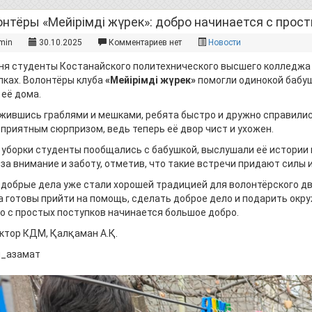
нтёры «Мейірімді жүрек»: добро начинается с прост
min
30.10.2025
Комментариев нет
Новости
ня студенты Костанайского политехнического высшего колледжа в
пках. Волонтёры клуба
«Мейірімді жүрек»
помогли одинокой бабуш
 её дома.
жившись граблями и мешками, ребята быстро и дружно справились
 приятным сюрпризом, ведь теперь её двор чист и ухожен.
 уборки студенты пообщались с бабушкой, выслушали её истории 
 за внимание и заботу, отметив, что такие встречи придают силы
 добрые дела уже стали хорошей традицией для волонтёрского дв
а готовы прийти на помощь, сделать доброе дело и подарить окр
о с простых поступков начинается большое добро.
ктор КДМ, Қалқаман А.Қ.
_азамат