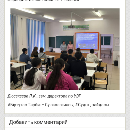
Дюсекеева Л.К., зам. директора по УВР
#Біртұтас Тәрбиі – Су экологиясы, #Судың пайдасы
Добавить комментарий