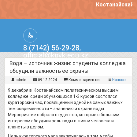
Костанайский п
8 (7142) 56-29-28,
official@kpvk.edu.kz
г.Костанай, Проспект Кобыланды
Вода – источник жизни: студенты колледжа
Батыра, 3
обсудили важность ее охраны
admin
09.12.2024
Комментариев нет
Новости
9 декабря в Костанайском политехническом высшем
колледже среди обучающихся 1-3 курсов состоялся
кураторский час, посвященный одной из самых важных
тем современности – значению и охране воды.
Мероприятие собрало студентов, которые с большим
интересом обсудили роль воды в жизни человека и
планеты в целом.
Цель кураторского часа заключалась в том, чтобы