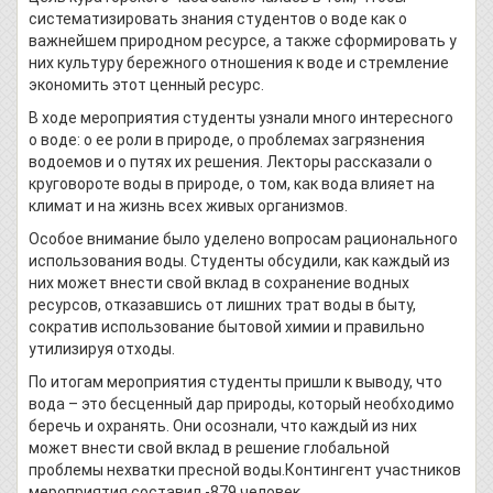
систематизировать знания студентов о воде как о
важнейшем природном ресурсе, а также сформировать у
них культуру бережного отношения к воде и стремление
экономить этот ценный ресурс.
В ходе мероприятия студенты узнали много интересного
о воде: о ее роли в природе, о проблемах загрязнения
водоемов и о путях их решения. Лекторы рассказали о
круговороте воды в природе, о том, как вода влияет на
климат и на жизнь всех живых организмов.
Особое внимание было уделено вопросам рационального
использования воды. Студенты обсудили, как каждый из
них может внести свой вклад в сохранение водных
ресурсов, отказавшись от лишних трат воды в быту,
сократив использование бытовой химии и правильно
утилизируя отходы.
По итогам мероприятия студенты пришли к выводу, что
вода – это бесценный дар природы, который необходимо
беречь и охранять. Они осознали, что каждый из них
может внести свой вклад в решение глобальной
проблемы нехватки пресной воды.Контингент участников
мероприятия составил -879 человек