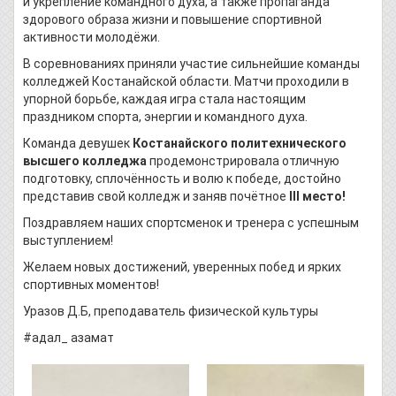
и укрепление командного духа, а также пропаганда
здорового образа жизни и повышение спортивной
активности молодёжи.
В соревнованиях приняли участие сильнейшие команды
колледжей Костанайской области. Матчи проходили в
упорной борьбе, каждая игра стала настоящим
праздником спорта, энергии и командного духа.
Команда девушек
Костанайского политехнического
высшего колледжа
продемонстрировала отличную
подготовку, сплочённость и волю к победе, достойно
представив свой колледж и заняв почётное
III место!
Поздравляем наших спортсменок и тренера с успешным
выступлением!
Желаем новых достижений, уверенных побед и ярких
спортивных моментов!
Уразов Д.Б, преподаватель физической культуры
#адал_ азамат