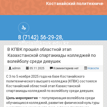
Костанайский политехническ
8 (7142) 56-29-28,
official@kpvk.edu.kz
г.Костанай, Проспект Кобыланды
В КПВК прошёл областной этап
Батыра, 3
Казахстанской спартакиады колледжей по
волейболу среди девушек
admin
05.11.2025
Комментариев нет
Новости
С 3 по 5 ноября 2025 года на базе Костанайского
политехнического высшего колледжа (КПВК) состоялся
Костанайский областной этап Казахстанской
спартакиады колледжей по волейболу среди девушек.
Цель мероприятия
— популяризация волейбола среди
обучающихся колледжей, развитие физической культуры